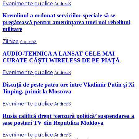
Evenimente publice
AndreaS
Kremlinul a ordonat serviciilor speciale să se
pregătească pentru amenințarea unei noi rebeliuni
militare
Zilnice
AndreaS
AUDIO-TEHNICA A LANSAT CELE MAI
CURATE CĂŞTI WIRELESS DE PE PIAŢĂ
Evenimente publice
AndreaS
Discuții de peste patru ore între Vladimir Putin și Xi
Jinping, primit la Moscova
Evenimente publice
AndreaS
Rusia califică drept ‘cenzură politică’ suspendarea a
şase posturi TV din Republica Moldova
Evenimente publice
AndreaS