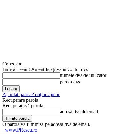
Conectare
Bine ați venit! Autentificați-vă in contul dvs
numele dvs de utilizator
parola dvs
Ați uitat parola? obține ajutor
Recuperare parola
Recuperați-vă parola
adresa dvs de email
O parola va fi trimisă pe adresa dvs de email.
www.PRescu.ro