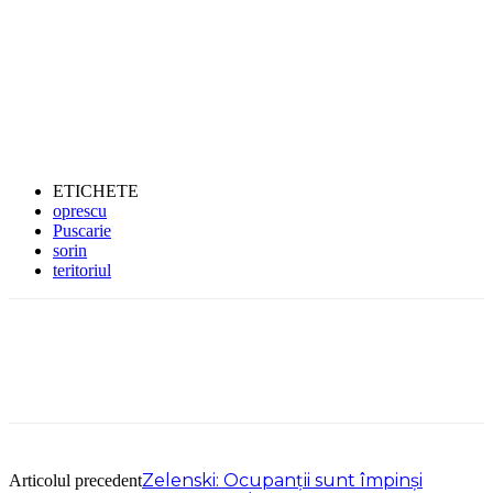
ETICHETE
oprescu
Puscarie
sorin
teritoriul
Zelenski: Ocupanţii sunt împinşi
Articolul precedent