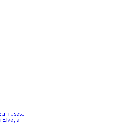
zul rusesc
 Elveția