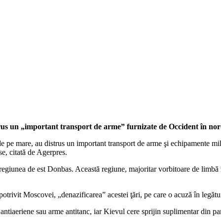
trus un „important transport de arme” furnizate de Occident în nor
e pe mare, au distrus un important transport de arme şi echipamente milit
se, citată de Agerpres.
 regiunea de est Donbas. Această regiune, majoritar vorbitoare de limbă ru
potrivit Moscovei, „denazificarea” acestei ţări, pe care o acuză în legăt
antiaeriene sau arme antitanc, iar Kievul cere sprijin suplimentar din part