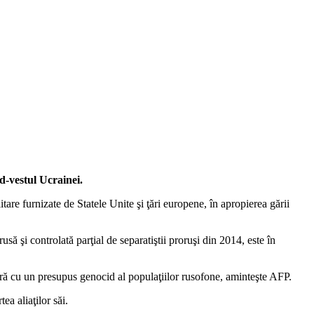
d-vestul Ucrainei.
are furnizate de Statele Unite şi ţări europene, în apropierea gării
să şi controlată parţial de separatiştii proruşi din 2014, este în
ură cu un presupus genocid al populaţiilor rusofone, aminteşte AFP.
ea aliaţilor săi.