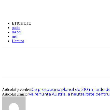
ETICHETE
putin
razboi
rusi
Ucraina
Ce presupune planul de 210 miliarde de 
Articolul precedent
Va renunța Austria la neutralitate pentru 
Articolul următor