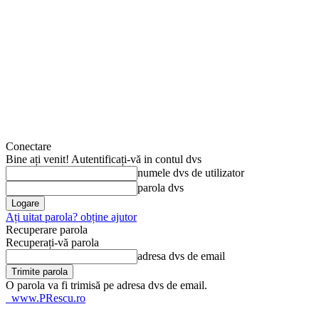
Conectare
Bine ați venit! Autentificați-vă in contul dvs
numele dvs de utilizator
parola dvs
Ați uitat parola? obține ajutor
Recuperare parola
Recuperați-vă parola
adresa dvs de email
O parola va fi trimisă pe adresa dvs de email.
www.PRescu.ro