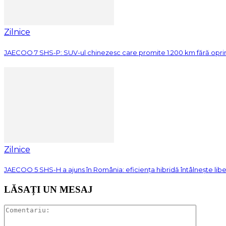
Zilnice
JAECOO 7 SHS-P: SUV-ul chinezesc care promite 1.200 km fără opri
Zilnice
JAECOO 5 SHS-H a ajuns în România: eficiența hibridă întâlnește lib
LĂSAȚI UN MESAJ