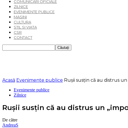
COMUNICARI OFICIALE
ZILNICE
EVENIMENTE PUBLICE
MASINI
CULTURA
STIL SI VIATA
CSR
CONTACT
Acasă
Evenimente publice
Rușii susțin că au distrus un
Evenimente publice
Zilnice
Rușii susțin că au distrus un „imp
De către
AndreaS