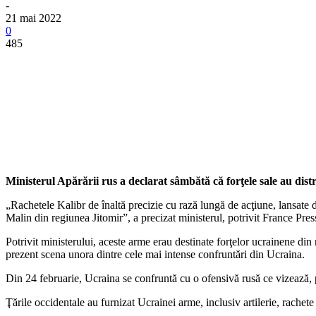
-
21 mai 2022
0
485
Ministerul Apărării rus a declarat sâmbătă că forţele sale au dis
„Rachetele Kalibr de înaltă precizie cu rază lungă de acţiune, lansate d
Malin din regiunea Jitomir”, a precizat ministerul, potrivit France Pres
Potrivit ministerului, aceste arme erau destinate forţelor ucrainene din
prezent scena unora dintre cele mai intense confruntări din Ucraina.
Din 24 februarie, Ucraina se confruntă cu o ofensivă rusă ce vizează, 
Ţările occidentale au furnizat Ucrainei arme, inclusiv artilerie, rachete 