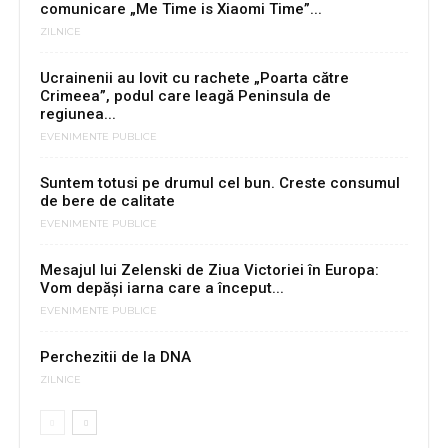
comunicare „Me Time is Xiaomi Time”...
ZILNICE
Ucrainenii au lovit cu rachete „Poarta către
Crimeea”, podul care leagă Peninsula de
regiunea...
EVENIMENTE PUBLICE
Suntem totusi pe drumul cel bun. Creste consumul
de bere de calitate
EVENIMENTE PUBLICE
Mesajul lui Zelenski de Ziua Victoriei în Europa:
Vom depăşi iarna care a început...
EVENIMENTE PUBLICE
Perchezitii de la DNA
ZILNICE