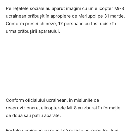
Pe reţelele sociale au apărut imagini cu un elicopter Mi-8
ucrainean prăbuşit în apropiere de Mariupol pe 31 martie.
Conform presei chineze, 17 persoane au fost ucise în
urma prăbuşirii aparatului.
Conform oficialului ucrainean, în misiunile de
reaprovizionare, elicopterele Mi-8 au zburat în formaţie
de două sau patru aparate.
Forţele ucrainene au reuşit să reziste aproape trei luni