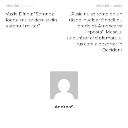
Articolul precedent
Articolul următor
Vasile Dîncu: ”Semnez
„Rusia nu se teme de un
foarte multe demisii din
război nuclear fiindcă nu
sistemul militar”
crede că America va
riposta”: Mesajul
tulburător al diplomatului
rus care a dezertat în
Occident
AndreaS