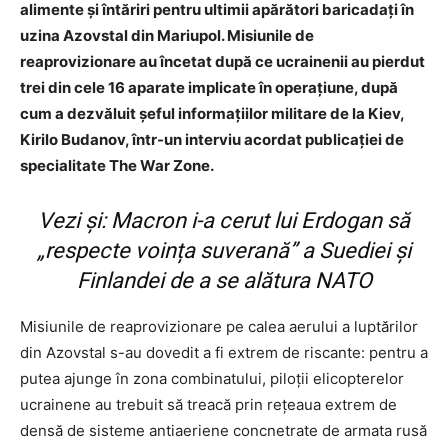
alimente şi întăriri pentru ultimii apărători baricadaţi în
uzina Azovstal din Mariupol. Misiunile de
reaprovizionare au încetat după ce ucrainenii au pierdut
trei din cele 16 aparate implicate în operaţiune, după
cum a dezvăluit şeful informaţiilor militare de la Kiev,
Kirilo Budanov, într-un interviu acordat publicaţiei de
specialitate The War Zone
.
Vezi și:
Macron i-a cerut lui Erdogan să
„respecte voința suverană” a Suediei și
Finlandei de a se alătura NATO
Misiunile de reaprovizionare pe calea aerului a luptărilor
din Azovstal s-au dovedit a fi extrem de riscante: pentru a
putea ajunge în zona combinatului, piloţii elicopterelor
ucrainene au trebuit să treacă prin reţeaua extrem de
densă de sisteme antiaeriene concnetrate de armata rusă