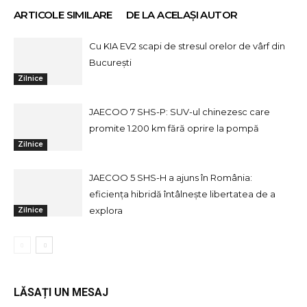
ARTICOLE SIMILARE
DE LA ACELAȘI AUTOR
Cu KIA EV2 scapi de stresul orelor de vârf din
București
Zilnice
JAECOO 7 SHS-P: SUV-ul chinezesc care
promite 1.200 km fără oprire la pompă
Zilnice
JAECOO 5 SHS-H a ajuns în România:
eficiența hibridă întâlnește libertatea de a
explora
Zilnice
LĂSAȚI UN MESAJ