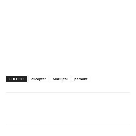
ETICHETE
elicopter
Mariupol
pamant