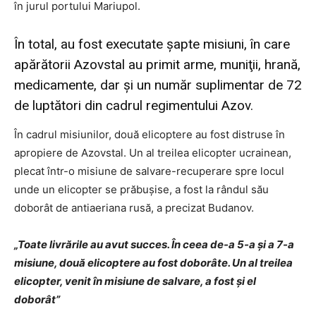
în jurul portului Mariupol.
În total, au fost executate şapte misiuni, în care
apărătorii Azovstal au primit arme, muniţii, hrană,
medicamente, dar şi un număr suplimentar de 72
de luptători din cadrul regimentului Azov.
În cadrul misiunilor, două elicoptere au fost distruse în
apropiere de Azovstal. Un al treilea elicopter ucrainean,
plecat într-o misiune de salvare-recuperare spre locul
unde un elicopter se prăbuşise, a fost la rândul său
doborât de antiaeriana rusă, a precizat Budanov.
„Toate livrările au avut succes. În ceea de-a 5-a şi a 7-a
misiune, două elicoptere au fost doborâte. Un al treilea
elicopter, venit în misiune de salvare, a fost şi el
doborât”