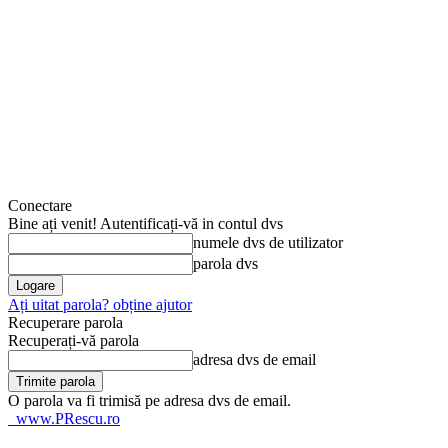
Conectare
Bine ați venit! Autentificați-vă in contul dvs
numele dvs de utilizator
parola dvs
Ați uitat parola? obține ajutor
Recuperare parola
Recuperați-vă parola
adresa dvs de email
O parola va fi trimisă pe adresa dvs de email.
www.PRescu.ro