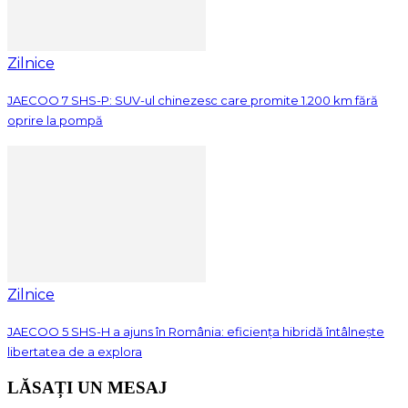
Zilnice
JAECOO 7 SHS-P: SUV-ul chinezesc care promite 1.200 km fără
oprire la pompă
Zilnice
JAECOO 5 SHS-H a ajuns în România: eficiența hibridă întâlnește
libertatea de a explora
LĂSAȚI UN MESAJ