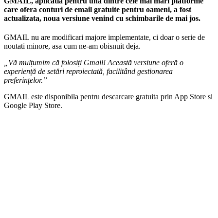
GMAIL, aplicatia pentru una dintre cele mai mari platforme
care ofera conturi de email gratuite pentru oameni, a fost
actualizata, noua versiune venind cu schimbarile de mai jos.
GMAIL nu are modificari majore implementate, ci doar o serie de
noutati minore, asa cum ne-am obisnuit deja.
„Vă mulțumim că folosiți Gmail! Această versiune oferă o
experiență de setări reproiectată, facilitând gestionarea
preferințelor.”
GMAIL este disponibila pentru descarcare gratuita prin App Store si
Google Play Store.