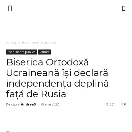
Acasă
Evenimente publice
Evenimente publice
Zilnice
Biserica Ortodoxă
Ucraineană își declară
independența deplină
față de Rusia
De către
AndreaS
-
28 mai 2022
561
0