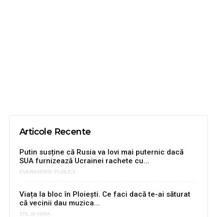
Articole Recente
Putin susține că Rusia va lovi mai puternic dacă
SUA furnizează Ucrainei rachete cu...
EVENIMENTE PUBLICE
Viața la bloc în Ploiești. Ce faci dacă te-ai săturat
că vecinii dau muzica...
STIL SI VIATA