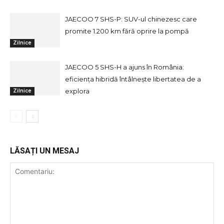
JAECOO 7 SHS-P: SUV-ul chinezesc care
promite 1.200 km fără oprire la pompă
Zilnice
JAECOO 5 SHS-H a ajuns în România:
eficiența hibridă întâlnește libertatea de a
explora
Zilnice
LĂSAȚI UN MESAJ