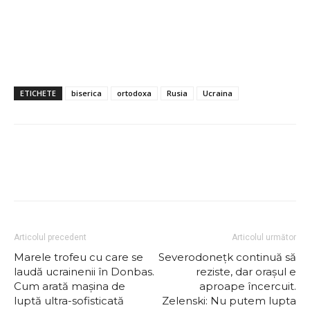
ETICHETE
biserica
ortodoxa
Rusia
Ucraina
Articolul precedent
Articolul următor
Marele trofeu cu care se
Severodoneţk continuă să
laudă ucrainenii în Donbas.
reziste, dar orașul e
Cum arată mașina de
aproape încercuit.
luptă ultra-sofisticată
Zelenski: Nu putem lupta