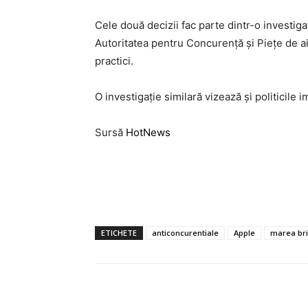
Cele două decizii fac parte dintr-o investigaţ
Autoritatea pentru Concurenţă şi Pieţe de ai
practici.
O investigaţie similară vizează şi politicil
Sursă
HotNews
ETICHETE
anticoncurentiale
Apple
marea bri