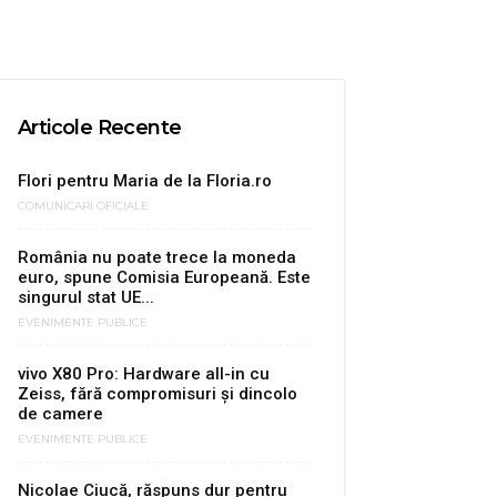
Articole Recente
Flori pentru Maria de la Floria.ro
COMUNICARI OFICIALE
România nu poate trece la moneda
euro, spune Comisia Europeană. Este
singurul stat UE...
EVENIMENTE PUBLICE
vivo X80 Pro: Hardware all-in cu
Zeiss, fără compromisuri şi dincolo
de camere
EVENIMENTE PUBLICE
Nicolae Ciucă, răspuns dur pentru