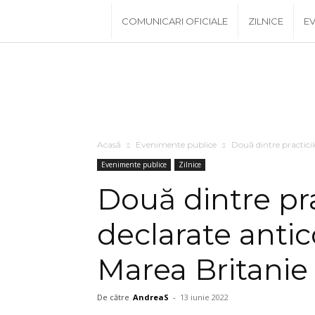
www.PRescu.ro
COMUNICARI OFICIALE
ZILNICE
EV
Acasă
Evenimente publice
Două dintre practicil
Evenimente publice
Zilnice
Două dintre pra
declarate antic
Marea Britanie
De către
AndreaS
-
13 iunie 2022