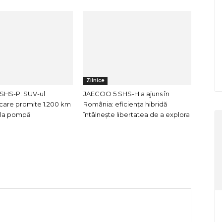
Zilnice
SHS-P: SUV-ul
JAECOO 5 SHS-H a ajuns în
care promite 1.200 km
România: eficiența hibridă
e la pompă
întâlnește libertatea de a explora