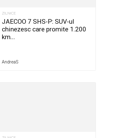
ZILNICE
JAECOO 7 SHS-P: SUV-ul
chinezesc care promite 1.200
km...
AndreaS
ZILNICE