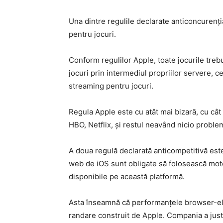
Una dintre regulile declarate anticoncurenţi
pentru jocuri.
Conform regulilor Apple, toate jocurile trebu
jocuri prin intermediul propriilor servere, c
streaming pentru jocuri.
Regula Apple este cu atât mai bizară, cu cât
HBO, Netflix, şi restul neavând nicio problemă
A doua regulă declarată anticompetitivă es
web de iOS sunt obligate să folosească moto
disponibile pe această platformă.
Asta înseamnă că performanţele browser-elor
randare construit de Apple. Compania a justi