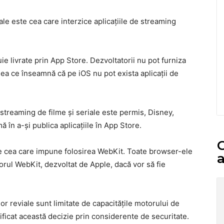
ale este cea care interzice aplicaţiile de streaming
ie livrate prin App Store. Dezvoltatorii nu pot furniza
eea ce înseamnă că pe iOS nu pot exista aplicaţii de
 streaming de filme şi seriale este permis, Disney,
 în a-şi publica aplicaţiile în App Store.
C
te cea care impune folosirea WebKit. Toate browser-ele
a
rul WebKit, dezvoltat de Apple, dacă vor să fie
 reviale sunt limitate de capacităţile motorului de
ficat această decizie prin considerente de securitate.