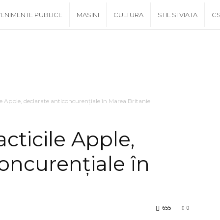
ENIMENTE PUBLICE
MASINI
CULTURA
STIL SI VIATA
C
e Apple, declarate anticoncurenţiale în Marea Britanie
cticile Apple,
oncurenţiale în
655
0