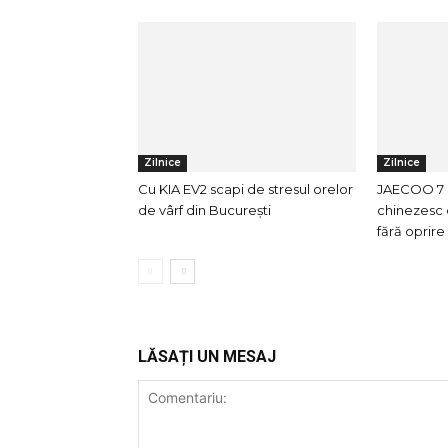
Zilnice
Zilnice
Cu KIA EV2 scapi de stresul orelor
JAECOO 7 
de vârf din București
chinezesc 
fără oprir
LĂSAȚI UN MESAJ