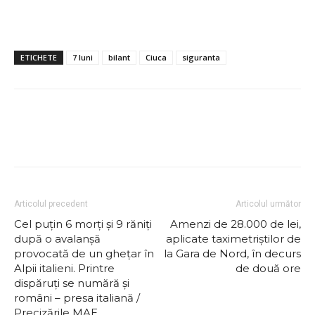
ETICHETE
7 luni
bilant
Ciuca
siguranta
Articolul precedent
Articolul următor
Cel puțin 6 morți și 9 răniți
Amenzi de 28.000 de lei,
după o avalanșă
aplicate taximetriştilor de
provocată de un ghețar în
la Gara de Nord, în decurs
Alpii italieni. Printre
de două ore
dispăruți se numără și
români – presa italiană /
Precizările MAE