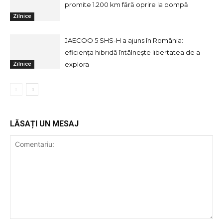
promite 1.200 km fără oprire la pompă
Zilnice
JAECOO 5 SHS-H a ajuns în România:
eficiența hibridă întâlnește libertatea de a
explora
Zilnice
LĂSAȚI UN MESAJ