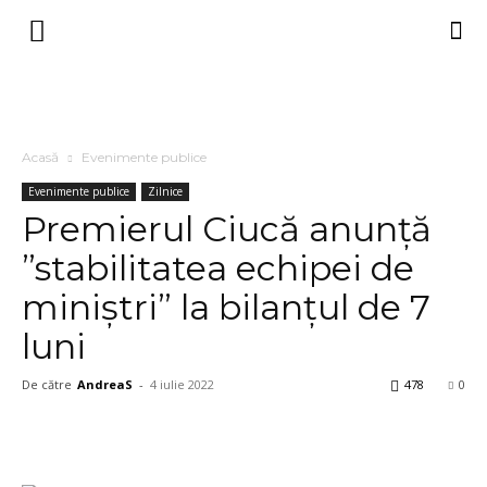
Acasă
Evenimente publice
Evenimente publice
Zilnice
Premierul Ciucă anunță
”stabilitatea echipei de
miniștri” la bilanțul de 7
luni
De către
AndreaS
-
4 iulie 2022
478
0