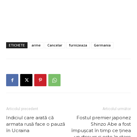
ETICHETE
arme
Cancelar
furnizeaza
Germania
Articolul precedent
Articolul următor
Indiciul care arată că
Fostul premier japonez
armata rusă face o pauză
Shinzo Abe a fost
în Ucraina
împuşcat în timp ce ținea
un discurs și este în stare