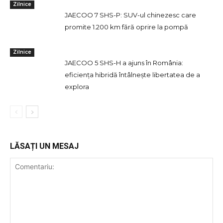
Zilnice
JAECOO 7 SHS-P: SUV-ul chinezesc care
promite 1.200 km fără oprire la pompă
Zilnice
JAECOO 5 SHS-H a ajuns în România:
eficiența hibridă întâlnește libertatea de a
explora
LĂSAȚI UN MESAJ