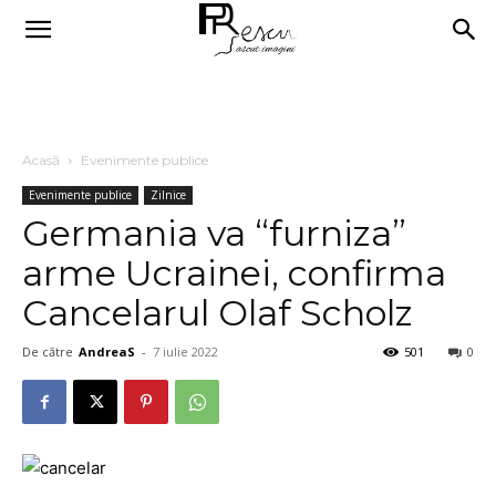
Acasă
Evenimente publice
Evenimente publice
Zilnice
Germania va “furniza”
arme Ucrainei, confirma
Cancelarul Olaf Scholz
De către
AndreaS
-
7 iulie 2022
501
0