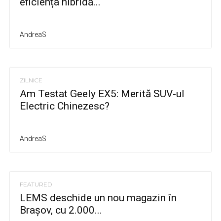
eficiența hibridă...
AndreaS
ZILNICE
Am Testat Geely EX5: Merită SUV-ul
Electric Chinezesc?
AndreaS
FEATURED
LEMS deschide un nou magazin în
Brașov, cu 2.000...