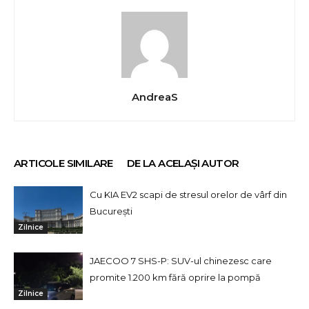
AndreaS
ARTICOLE SIMILARE
DE LA ACELAȘI AUTOR
Cu KIA EV2 scapi de stresul orelor de vârf din
București
Zilnice
JAECOO 7 SHS-P: SUV-ul chinezesc care
promite 1.200 km fără oprire la pompă
Zilnice