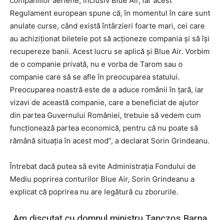
companiilor aeriene, inclusiv Blue Air, iar acest
Regulament european spune că, în momentul în care sunt
anulate curse, când există întârzieri foarte mari, cei care
au achiziţionat biletele pot să acţioneze compania şi să îşi
recupereze banii. Acest lucru se aplică şi Blue Air. Vorbim
de o companie privată, nu e vorba de Tarom sau o
companie care să se afle în preocuparea statului.
Preocuparea noastră este de a aduce românii în ţară, iar
vizavi de această companie, care a beneficiat de ajutor
din partea Guvernului României, trebuie să vedem cum
funcţionează partea economică, pentru că nu poate să
rămână situaţia în acest mod”, a declarat Sorin Grindeanu.
Întrebat dacă putea să evite Administraţia Fondului de
Mediu poprirea conturilor Blue Air, Sorin Grindeanu a
explicat că poprirea nu are legătură cu zborurile.
„Am discutat cu domnul ministru Tanczos Barna