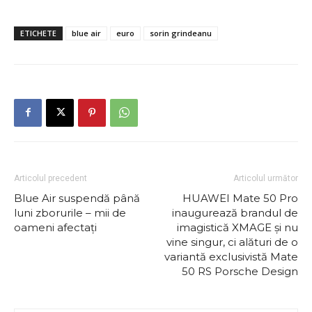
ETICHETE
blue air
euro
sorin grindeanu
Articolul precedent
Articolul următor
Blue Air suspendă până
HUAWEI Mate 50 Pro
luni zborurile – mii de
inaugurează brandul de
oameni afectați
imagistică XMAGE și nu
vine singur, ci alături de o
variantă exclusivistă Mate
50 RS Porsche Design