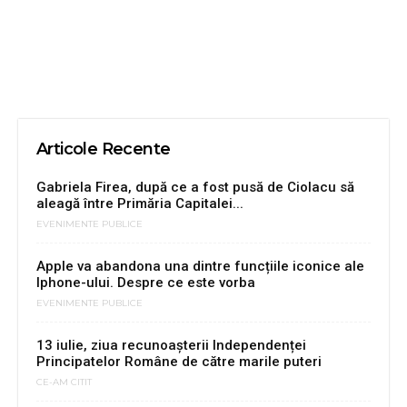
Articole Recente
Gabriela Firea, după ce a fost pusă de Ciolacu să
aleagă între Primăria Capitalei...
EVENIMENTE PUBLICE
Apple va abandona una dintre funcțiile iconice ale
Iphone-ului. Despre ce este vorba
EVENIMENTE PUBLICE
13 iulie, ziua recunoașterii Independenței
Principatelor Române de către marile puteri
CE-AM CITIT