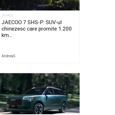
ZILNICE
JAECOO 7 SHS-P: SUV-ul
chinezesc care promite 1.200
km...
AndreaS