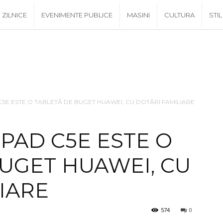
ZILNICE
EVENIMENTE PUBLICE
MASINI
CULTURA
STIL
5E ESTE O TABLETĂ DE BUGET HUAWEI, CU DOTĂRI FAMILIARE
PAD C5E ESTE O
UGET HUAWEI, CU
IARE
574
0