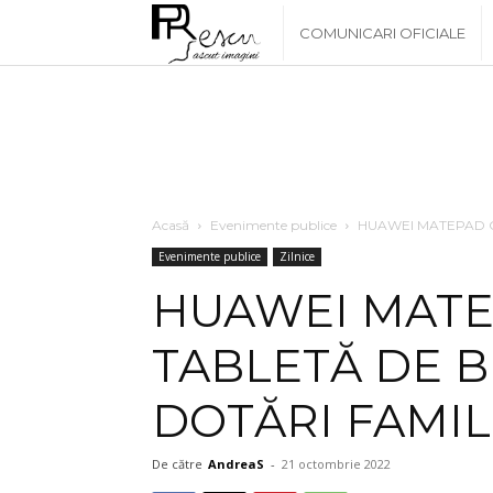
www.PRescu.ro
COMUNICARI OFICIALE
Acasă
Evenimente publice
HUAWEI MATEPAD C
Evenimente publice
Zilnice
HUAWEI MATE
TABLETĂ DE B
DOTĂRI FAMIL
De către
AndreaS
-
21 octombrie 2022