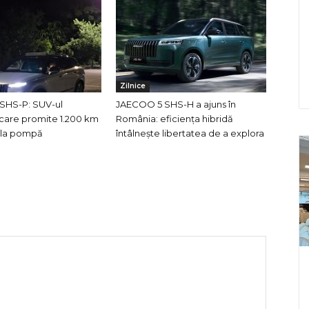
Zilnice
SHS-P: SUV-ul
JAECOO 5 SHS-H a ajuns în
care promite 1.200 km
România: eficiența hibridă
e la pompă
întâlnește libertatea de a explora