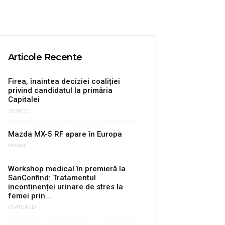
Articole Recente
Firea, înaintea deciziei coaliției
privind candidatul la primăria
Capitalei
ZILNICE
Mazda MX-5 RF apare în Europa
MASINI
Workshop medical în premieră la
SanConfind: Tratamentul
incontinenței urinare de stres la
femei prin...
FEATURED