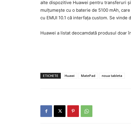
alte dispozitive Huawei pentru transferuri ş
mulţumeşte cu o baterie de 5100 mAh, care 
cu EMUI 10.1 că interfaţa custom. Se vinde 
Huawei a listat deocamdată produsul doar în
ETICHETE
Huawi
MatePad
noua tableta