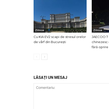
Zilnice
Zilnice
Cu KIA EV2 scapi de stresul orelor
JAECOO 7 
de vârf din București
chinezesc 
fără oprir
LĂSAȚI UN MESAJ