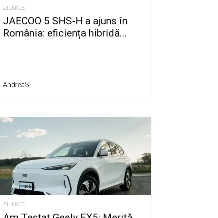
ZILNICE
JAECOO 5 SHS-H a ajuns în
România: eficiența hibridă...
AndreaS
ZILNICE
Am Testat Geely EX5: Merită