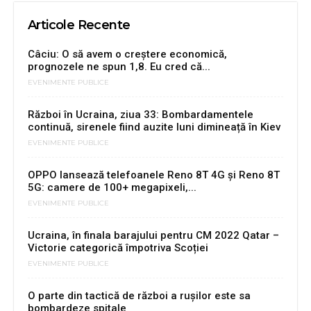
Articole Recente
Câciu: O să avem o creştere economică,
prognozele ne spun 1,8. Eu cred că...
EVENIMENTE PUBLICE
Război în Ucraina, ziua 33: Bombardamentele
continuă, sirenele fiind auzite luni dimineață în Kiev
EVENIMENTE PUBLICE
OPPO lansează telefoanele Reno 8T 4G şi Reno 8T
5G: camere de 100+ megapixeli,...
EVENIMENTE PUBLICE
Ucraina, în finala barajului pentru CM 2022 Qatar –
Victorie categorică împotriva Scoției
EVENIMENTE PUBLICE
O parte din tactică de război a rușilor este sa
bombardeze spitale