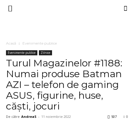
Acasă
Evenimente publice
Evenimente publice
Zilnice
Turul Magazinelor #1188:
Numai produse Batman
AZI – telefon de gaming
ASUS, figurine, huse,
căşti, jocuri
De către
AndreaS
-
11 noiembrie 2022
507
0