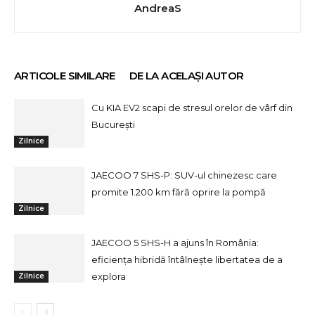
AndreaS
ARTICOLE SIMILARE
DE LA ACELAȘI AUTOR
Cu KIA EV2 scapi de stresul orelor de vârf din
București
Zilnice
JAECOO 7 SHS-P: SUV-ul chinezesc care
promite 1.200 km fără oprire la pompă
Zilnice
JAECOO 5 SHS-H a ajuns în România:
eficiența hibridă întâlnește libertatea de a
explora
Zilnice