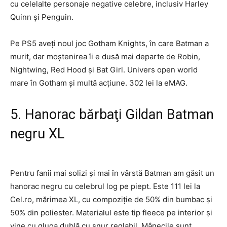
cu celelalte personaje negative celebre, inclusiv Harley
Quinn şi Penguin.
Pe PS5 aveţi noul joc Gotham Knights, în care Batman a
murit, dar moştenirea îi e dusă mai departe de Robin,
Nightwing, Red Hood şi Bat Girl. Univers open world
mare în Gotham şi multă acţiune. 302 lei la eMAG.
5. Hanorac bărbaţi Gildan Batman
negru XL
Pentru fanii mai solizi şi mai în vârstă Batman am găsit un
hanorac negru cu celebrul log pe piept. Este 111 lei la
Cel.ro, mărimea XL, cu compoziţie de 50% din bumbac şi
50% din poliester. Materialul este tip fleece pe interior şi
vine cu gluga dublă cu şnur reglabil. Mânecile sunt