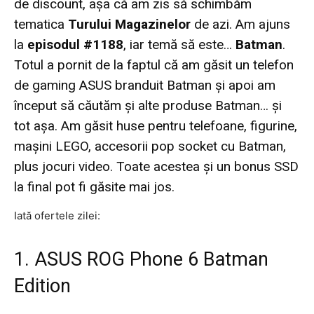
de discount, aşa că am zis să schimbăm
tematica
Turului Magazinelor
de azi. Am ajuns
la
episodul #1188
, iar temă să este…
Batman
.
Totul a pornit de la faptul că am găsit un telefon
de gaming ASUS branduit Batman şi apoi am
început să căutăm şi alte produse Batman… şi
tot aşa. Am găsit huse pentru telefoane, figurine,
maşini LEGO, accesorii pop socket cu Batman,
plus jocuri video. Toate acestea şi un bonus SSD
la final pot fi găsite mai jos.
Iată ofertele zilei:
1. ASUS ROG Phone 6 Batman
Edition