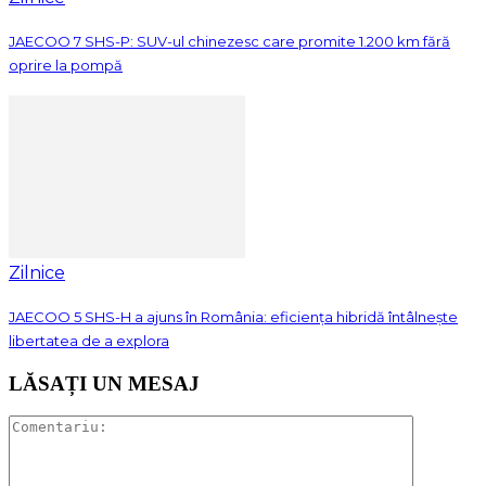
JAECOO 7 SHS-P: SUV-ul chinezesc care promite 1.200 km fără
oprire la pompă
Zilnice
JAECOO 5 SHS-H a ajuns în România: eficiența hibridă întâlnește
libertatea de a explora
LĂSAȚI UN MESAJ