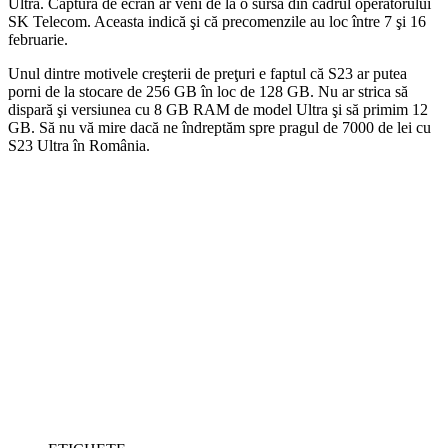
Ultra. Captura de ecran ar veni de la o sursă din cadrul operatorului
SK Telecom. Aceasta indică şi că precomenzile au loc între 7 şi 16
februarie.
Unul dintre motivele creşterii de preţuri e faptul că S23 ar putea
porni de la stocare de 256 GB în loc de 128 GB. Nu ar strica să
dispară şi versiunea cu 8 GB RAM de model Ultra şi să primim 12
GB. Să nu vă mire dacă ne îndreptăm spre pragul de 7000 de lei cu
S23 Ultra în România.