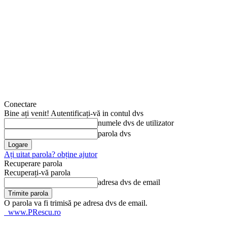
Conectare
Bine ați venit! Autentificați-vă in contul dvs
numele dvs de utilizator
parola dvs
Ați uitat parola? obține ajutor
Recuperare parola
Recuperați-vă parola
adresa dvs de email
O parola va fi trimisă pe adresa dvs de email.
www.PRescu.ro