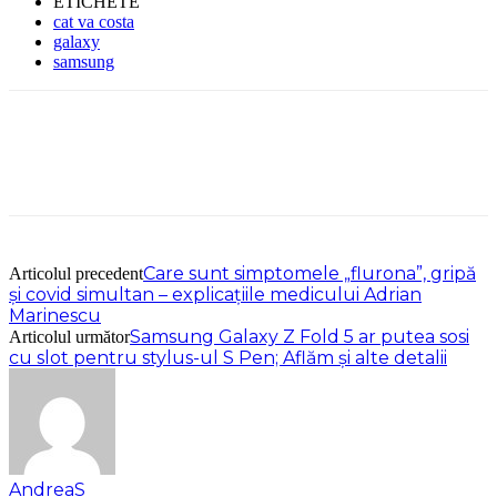
ETICHETE
cat va costa
galaxy
samsung
Care sunt simptomele „flurona”, gripă
Articolul precedent
şi covid simultan – explicațiile medicului Adrian
Marinescu
Samsung Galaxy Z Fold 5 ar putea sosi
Articolul următor
cu slot pentru stylus-ul S Pen; Aflăm şi alte detalii
AndreaS