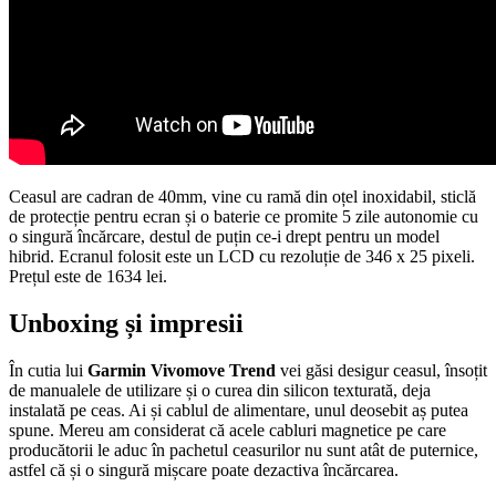
Ceasul are cadran de 40mm, vine cu ramă din oțel inoxidabil, sticlă
de protecție pentru ecran și o baterie ce promite 5 zile autonomie cu
o singură încărcare, destul de puțin ce-i drept pentru un model
hibrid. Ecranul folosit este un LCD cu rezoluție de 346 x 25 pixeli.
Prețul este de 1634 lei.
Unboxing și impresii
În cutia lui
Garmin Vivomove Trend
vei găsi desigur ceasul, însoțit
de manualele de utilizare și o curea din silicon texturată, deja
instalată pe ceas. Ai și cablul de alimentare, unul deosebit aș putea
spune. Mereu am considerat că acele cabluri magnetice pe care
producătorii le aduc în pachetul ceasurilor nu sunt atât de puternice,
astfel că și o singură mișcare poate dezactiva încărcarea.