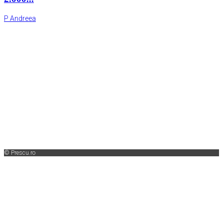
P Andreea
© Prescu.ro