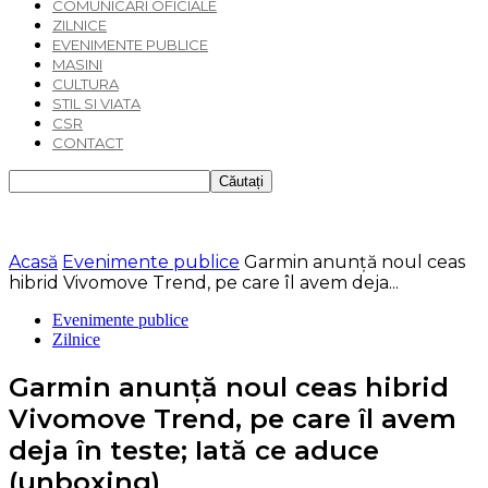
COMUNICARI OFICIALE
ZILNICE
EVENIMENTE PUBLICE
MASINI
CULTURA
STIL SI VIATA
CSR
CONTACT
Acasă
Evenimente publice
Garmin anunță noul ceas
hibrid Vivomove Trend, pe care îl avem deja...
Evenimente publice
Zilnice
Garmin anunță noul ceas hibrid
Vivomove Trend, pe care îl avem
deja în teste; Iată ce aduce
(unboxing)