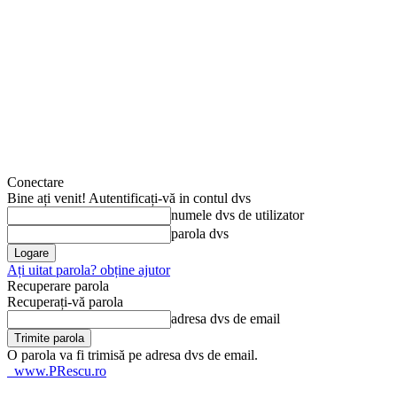
Conectare
Bine ați venit! Autentificați-vă in contul dvs
numele dvs de utilizator
parola dvs
Ați uitat parola? obține ajutor
Recuperare parola
Recuperați-vă parola
adresa dvs de email
O parola va fi trimisă pe adresa dvs de email.
www.PRescu.ro