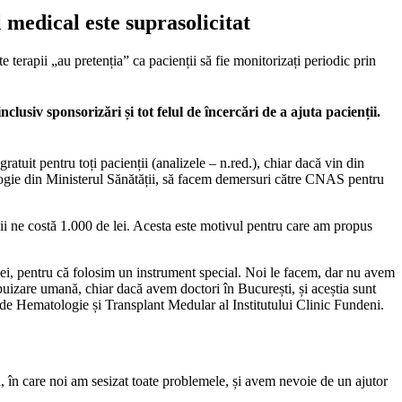
l medical este suprasolicitat
 terapii „au pretenția” ca pacienții să fie monitorizați periodic prin
clusiv sponsorizări și tot felul de încercări de a ajuta pacienții.
ratuit pentru toți pacienții (analizele – n.red.), chiar dacă vin din
ogie din Ministerul Sănătății, să facem demersuri către CNAS pentru
vii ne costă 1.000 de lei. Acesta este motivul pentru care am propus
ei, pentru că folosim un instrument special. Noi le facem, dar nu avem
puizare umană, chiar dacă avem doctori în București, și aceștia sunt
i de Hematologie și Transplant Medular al Institutului Clinic Fundeni.
i, în care noi am sesizat toate problemele, și avem nevoie de un ajutor