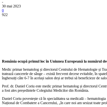
-
30 mai 2023
0
922
​România ocupă primul loc în Uniunea Europeană la numărul decesel
Medic primar hematolog și directorul Centrului de Hematologie și Trans
tratează cancerele de sânge – există frecvent decese evitabile, în spatel
înghesuiți câte 6-7 în același salon deși ar trebui să beneficieze de sal
Prof. dr. Daniel Coriu este medic primar hematolog și directorul Centr
a fost ales președintele Colegiului Medicilor din România.
Daniel Coriu povestește că în specialitatea sa medicală – hematologia – e
Național de Combatere a Cancerului, „în care noi am sesizat toate pro