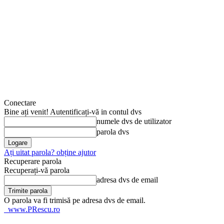
Conectare
Bine ați venit! Autentificați-vă in contul dvs
numele dvs de utilizator
parola dvs
Ați uitat parola? obține ajutor
Recuperare parola
Recuperați-vă parola
adresa dvs de email
O parola va fi trimisă pe adresa dvs de email.
www.PRescu.ro