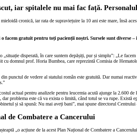
cut, iar spitalele nu mai fac față. Personalu
eloidă cronică, iar rata de supraviețuire la 10 ani este mare, însă aceste
 facem gratuit pentru toți pacienții noștri. Sursele sunt diverse – in
o „situație disperată, în care suntem depășiți, pur și simplu”: „Le facem g
rbit cu domnul prof. Horia Bumbea, care reprezintă Comisia de Hematol
e din punctul de vedere al statului român este gratuită. Dar numai reacti
s.”
ostul actual pentru analizele pentru leucemia acută ajunge la 2.600 de l
dar problema este că va exista o limită, când totul se va rupe. Există e
 robinetul și să spună: Nu mai aveți bani”, mai spune directorul Centrulu
onal de Combatere a Cancerului
i, așteaptă „o acțiune de la acest Plan Național de Combatere a Cancerulu