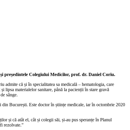
i președintele Colegiului Medicilor, prof. dr. Daniel Coriu.
u admite că și în specialitatea sa medicală – hematologia, care
i lipsa materialelor sanitare, până la pacienții în stare gravă
i de sânge.
 din București. Este doctor în științe medicale, iar în octombrie 2020
r și că atât el, cât și colegii săi, și-au pus speranțe în Planul
i rezolvate.”