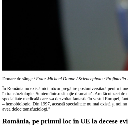
Donare de sânge /
Foto: Michael Donne / Sciencephoto / Profimedia
În România nu există nici măcar pregătire postuniversitară pentru trans
în transfuziologie. Suntem într-o situație dramatică. Am făcut zeci de me
specialitate medicală care s-a dezvoltat fantastic în vestul Europei, fa
– hemobiologie. Din 1997, această specialitate nu mai există și noi n
avea deloc transfuziologi.”
România, pe primul loc în UE la decese evi