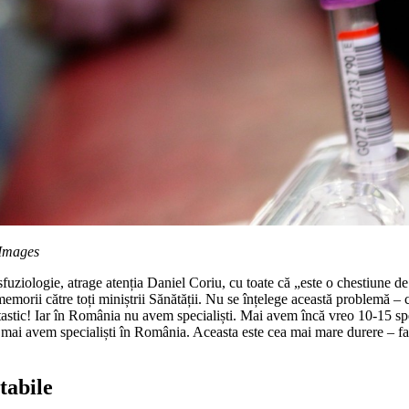
 Images
fuziologie, atrage atenția Daniel Coriu, cu toate că „este o chestiune de
morii către toți miniștrii Sănătății. Nu se înțelege această problemă – că,
ntastic! Iar în România nu avem specialiști. Mai avem încă vreo 10-15 spe
u mai avem specialiști în România. Aceasta este cea mai mare durere – f
tabile