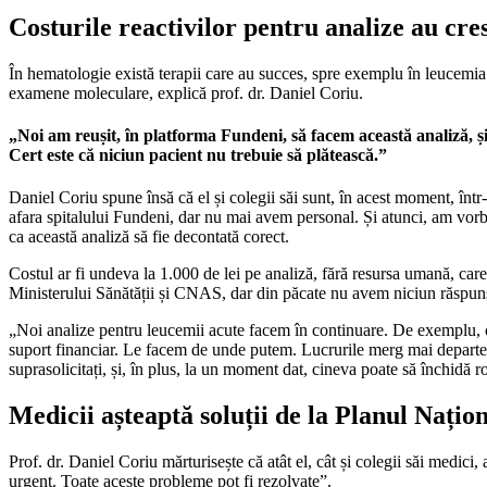
Costurile reactivilor pentru analize au cres
În hematologie există terapii care au succes, spre exemplu în leucemia mi
examene moleculare, explică prof. dr. Daniel Coriu.
„Noi am reușit, în platforma Fundeni, să facem această analiză, și o
Cert este că niciun pacient nu trebuie să plătească.”
Daniel Coriu spune însă că el și colegii săi sunt, în acest moment, într-
afara spitalului Fundeni, dar nu mai avem personal. Și atunci, am vo
ca această analiză să fie decontată corect.
Costul ar fi undeva la 1.000 de lei pe analiză, fără resursa umană, car
Ministerului Sănătății și CNAS, dar din păcate nu avem niciun răspun
„Noi analize pentru leucemii acute facem în continuare. De exemplu, c
suport financiar. Le facem de unde putem. Lucrurile merg mai departe, 
suprasolicitați, și, în plus, la un moment dat, cineva poate să închidă
Medicii așteaptă soluții de la Planul Nați
Prof. dr. Daniel Coriu mărturisește că atât el, cât și colegii săi medic
urgent. Toate aceste probleme pot fi rezolvate”.