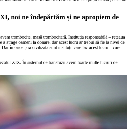
XXI, noi ne îndepărtăm și ne apropiem de
vem trombocite, masă trombocitară. Instituția responsabilă – rețeaua
 a atrage oameni la donare, dar acest lucru ar trebui să fie la nivel de
r în orice țară civilizată sunt instituții care fac acest lucru – care
colul XIX. În sistemul de transfuzii avem foarte multe lucruri de