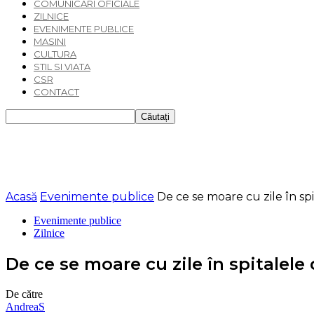
COMUNICARI OFICIALE
ZILNICE
EVENIMENTE PUBLICE
MASINI
CULTURA
STIL SI VIATA
CSR
CONTACT
Acasă
Evenimente publice
De ce se moare cu zile în sp
Evenimente publice
Zilnice
De ce se moare cu zile în spitalel
De către
AndreaS