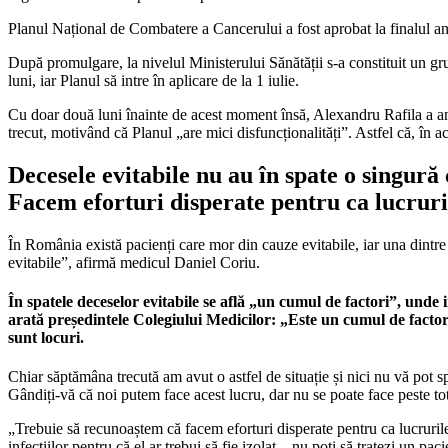
Planul Național de Combatere a Cancerului a fost aprobat la finalul an
După promulgare, la nivelul Ministerului Sănătății s-a constituit un g
luni, iar Planul să intre în aplicare de la 1 iulie.
Cu doar două luni înainte de acest moment însă, Alexandru Rafila a an
trecut, motivând că Planul „are mici disfuncționalități”. Astfel că, în
Decesele evitabile nu au în spate o singură
Facem eforturi disperate pentru ca lucrur
În România există pacienți care mor din cauze evitabile, iar una dintre 
evitabile”, afirmă medicul Daniel Coriu.
În spatele deceselor evitabile se află „un cumul de factori”, unde in
arată președintele Colegiului Medicilor: „Este un cumul de factor
sunt locuri.
Chiar săptămâna trecută am avut o astfel de situație și nici nu vă pot 
Gândiți-vă că noi putem face acest lucru, dar nu se poate face peste to
„Trebuie să recunoaștem că facem eforturi disperate pentru ca lucruri
infecțiilor pentru că el ar trebui să fie izolat – nu poți să tratezi un 