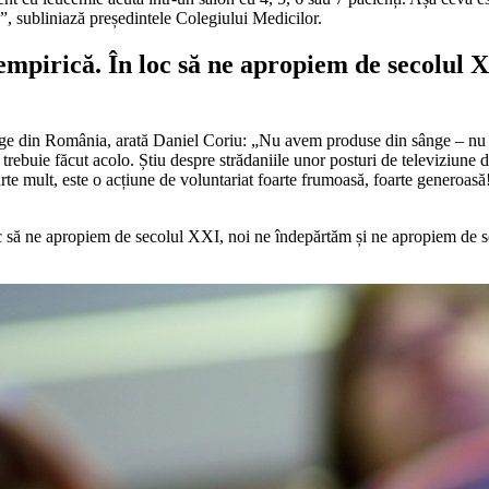
”, subliniază președintele Colegiului Medicilor.
empirică. În loc să ne apropiem de secolul 
ânge din România, arată Daniel Coriu: „Nu avem produse din sânge – nu a
rebuie făcut acolo. Știu despre strădaniile unor posturi de televiziune de
 mult, este o acțiune de voluntariat foarte frumoasă, foarte generoasă! Da
oc să ne apropiem de secolul XXI, noi ne îndepărtăm și ne apropiem de se