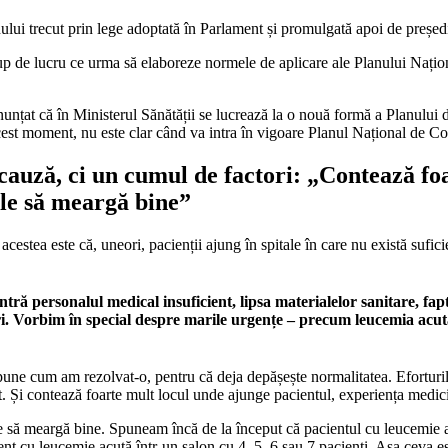
ului trecut prin lege adoptată în Parlament și promulgată apoi de președ
rup de lucru ce urma să elaboreze normele de aplicare ale Planului Națio
unțat că în Ministerul Sănătății se lucrează la o nouă formă a Planulu
 acest moment, nu este clar când va intra în vigoare Planul Național de 
 cauză, ci un cumul de factori: „Contează fo
ile să meargă bine”
acestea este că, uneori, pacienții ajung în spitale în care nu există sufi
tră personalul medical insuficient, lipsa materialelor sanitare, faptu
i. Vorbim în special despre marile urgențe – precum leucemia acută
spune cum am rezolvat-o, pentru că deja depășește normalitatea. Eforturi
t. Și contează foarte mult locul unde ajunge pacientul, experiența medicil
le să meargă bine. Spuneam încă de la început că pacientul cu leucemie a
pacient cu leucemie acută într-un salon cu 4, 5, 6 sau 7 pacienți. Așa ceva