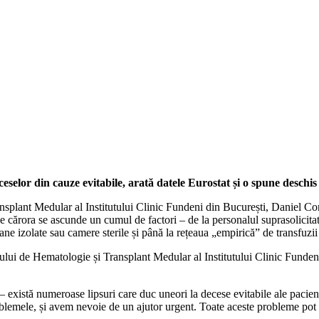
or din cauze evitabile, arată datele Eurostat și o spune deschis ș
plant Medular al Institutului Clinic Fundeni din București, Daniel Cori
e cărora se ascunde un cumul de factori – de la personalul suprasolicitat ș
oane izolate sau camere sterile și până la rețeaua „empirică” de transfuzi
ului de Hematologie și Transplant Medular al Institutului Clinic Fundeni
xistă numeroase lipsuri care duc uneori la decese evitabile ale paciențilo
blemele, și avem nevoie de un ajutor urgent. Toate aceste probleme pot f