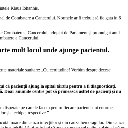
intele Klaus Iohannis.
nal de Combatere a Cancerului. Normele ar fi trebuit să fie gata în 6
i de Combatere a Cancerului, adoptat de Parlament și promulgat anul
Combatere a Cancerului.
arte mult locul unde ajunge pacientul.
ciente materiale sanitare: „Cu certitudine! Vorbim despre decese
l că pacienții ajung la spital târziu pentru a fi diagnosticați,
. Doar anumite centre pot să primească astfel de pacienți și nu
le disperate pe care le facem pentru fiecare pacient sunt enorme.
or și a echipei respective.”
cută moare din cauza infecțiilor și din cauza hemoragiilor. Din cauza
 este inadmisibil! Noi ar trebui să avem camere cel puțin izolate, dacă nu