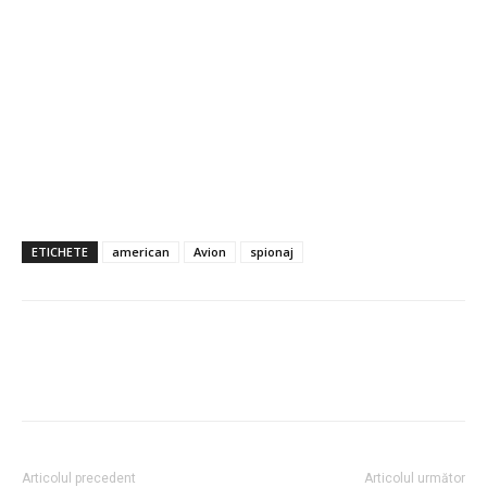
ETICHETE
american
Avion
spionaj
Articolul precedent
Articolul următor