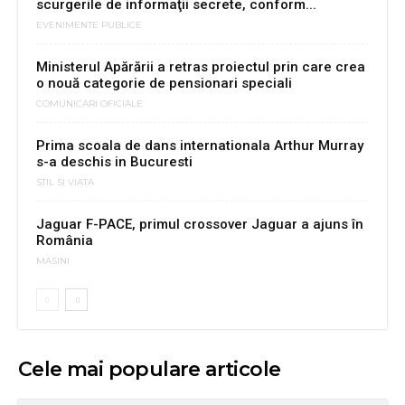
scurgerile de informaţii secrete, conform...
EVENIMENTE PUBLICE
Ministerul Apărării a retras proiectul prin care crea
o nouă categorie de pensionari speciali
COMUNICARI OFICIALE
Prima scoala de dans internationala Arthur Murray
s-a deschis in Bucuresti
STIL SI VIATA
Jaguar F-PACE, primul crossover Jaguar a ajuns în
România
MASINI
Cele mai populare articole