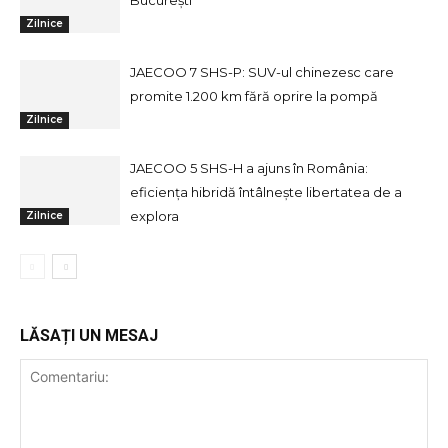
București
Zilnice
JAECOO 7 SHS-P: SUV-ul chinezesc care
promite 1.200 km fără oprire la pompă
Zilnice
JAECOO 5 SHS-H a ajuns în România:
eficiența hibridă întâlnește libertatea de a
explora
Zilnice
LĂSAȚI UN MESAJ