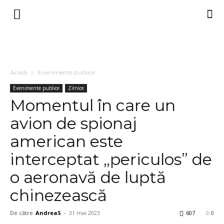
Acasă
Evenimente publice
Evenimente publice
Zilnice
Momentul în care un
avion de spionaj
american este
interceptat „periculos” de
o aeronavă de luptă
chinezească
De către
AndreaS
-
31 mai 2023
607
0