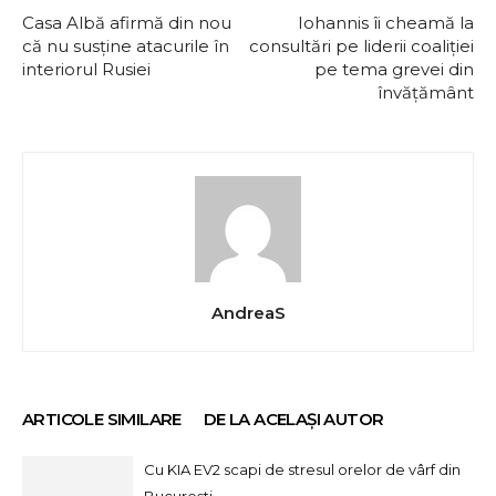
Casa Albă afirmă din nou
Iohannis îi cheamă la
că nu susţine atacurile în
consultări pe liderii coaliţiei
interiorul Rusiei
pe tema grevei din
învăţământ
AndreaS
ARTICOLE SIMILARE
DE LA ACELAȘI AUTOR
Cu KIA EV2 scapi de stresul orelor de vârf din