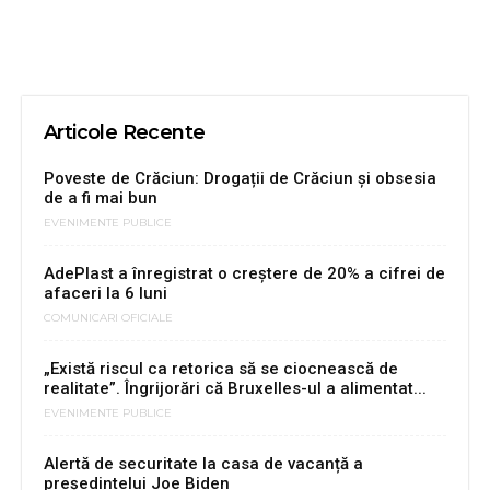
Articole Recente
Poveste de Crăciun: Drogații de Crăciun și obsesia
de a fi mai bun
EVENIMENTE PUBLICE
AdePlast a înregistrat o creştere de 20% a cifrei de
afaceri la 6 luni
COMUNICARI OFICIALE
„Există riscul ca retorica să se ciocnească de
realitate”. Îngrijorări că Bruxelles-ul a alimentat...
EVENIMENTE PUBLICE
Alertă de securitate la casa de vacanță a
președintelui Joe Biden