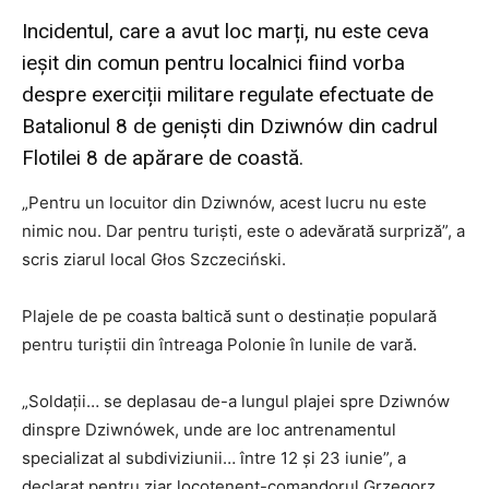
Incidentul, care a avut loc marți, nu este ceva
ieșit din comun pentru localnici fiind vorba
despre exerciții militare regulate efectuate de
Batalionul 8 de geniști din Dziwnów din cadrul
Flotilei 8 de apărare de coastă.
„Pentru un locuitor din Dziwnów, acest lucru nu este
nimic nou. Dar pentru turiști, este o adevărată surpriză”, a
scris ziarul local Głos Szczeciński.
Plajele de pe coasta baltică sunt o destinație populară
pentru turiștii din întreaga Polonie în lunile de vară.
„Soldații… se deplasau de-a lungul plajei spre Dziwnów
dinspre Dziwnówek, unde are loc antrenamentul
specializat al subdiviziunii… între 12 și 23 iunie”, a
declarat pentru ziar locotenent-comandorul Grzegorz