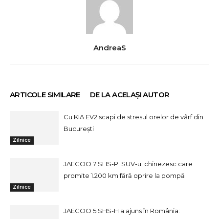
AndreaS
ARTICOLE SIMILARE
DE LA ACELAȘI AUTOR
Cu KIA EV2 scapi de stresul orelor de vârf din
București
Zilnice
JAECOO 7 SHS-P: SUV-ul chinezesc care
promite 1.200 km fără oprire la pompă
Zilnice
JAECOO 5 SHS-H a ajuns în România: