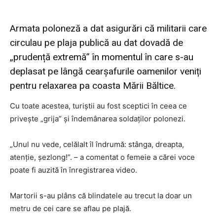
Armata poloneză a dat asigurări că militarii care
circulau pe plaja publică au dat dovadă de
„prudență extremă” în momentul în care s-au
deplasat pe lângă cearșafurile oamenilor veniți
pentru relaxarea pa coasta Mării Băltice.
Cu toate acestea, turiștii au fost sceptici în ceea ce
privește „grija” și îndemânarea soldaților polonezi.
„Unul nu vede, celălalt îl îndrumă: stânga, dreapta,
atenție, șezlong!”. – a comentat o femeie a cărei voce
poate fi auzită în înregistrarea video.
Martorii s-au plâns că blindatele au trecut la doar un
metru de cei care se aflau pe plajă.