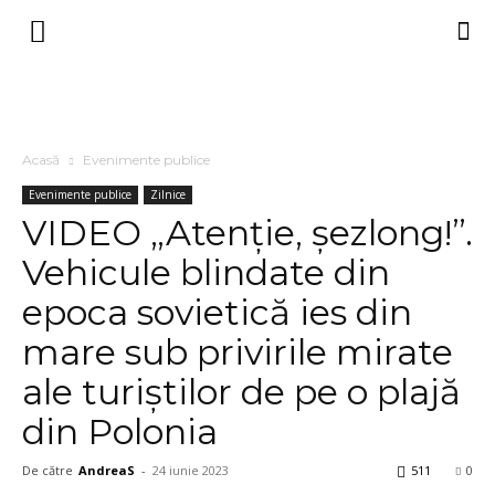
Acasă
Evenimente publice
Evenimente publice
Zilnice
VIDEO „Atenție, șezlong!”.
Vehicule blindate din
epoca sovietică ies din
mare sub privirile mirate
ale turiștilor de pe o plajă
din Polonia
De către
AndreaS
-
24 iunie 2023
511
0