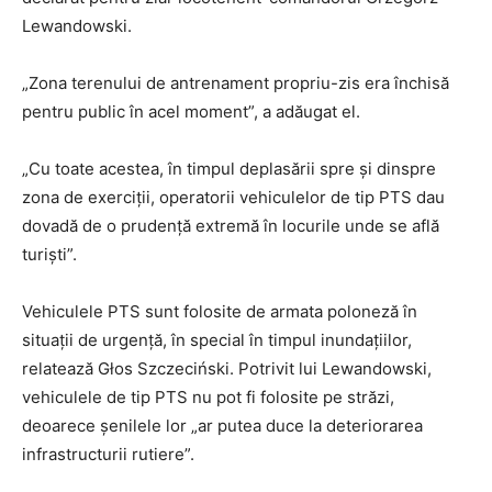
Lewandowski.
„Zona terenului de antrenament propriu-zis era închisă
pentru public în acel moment”, a adăugat el.
„Cu toate acestea, în timpul deplasării spre și dinspre
zona de exerciții, operatorii vehiculelor de tip PTS dau
dovadă de o prudență extremă în locurile unde se află
turiști”.
Vehiculele PTS sunt folosite de armata poloneză în
situații de urgență, în special în timpul inundațiilor,
relatează Głos Szczeciński. Potrivit lui Lewandowski,
vehiculele de tip PTS nu pot fi folosite pe străzi,
deoarece șenilele lor „ar putea duce la deteriorarea
infrastructurii rutiere”.