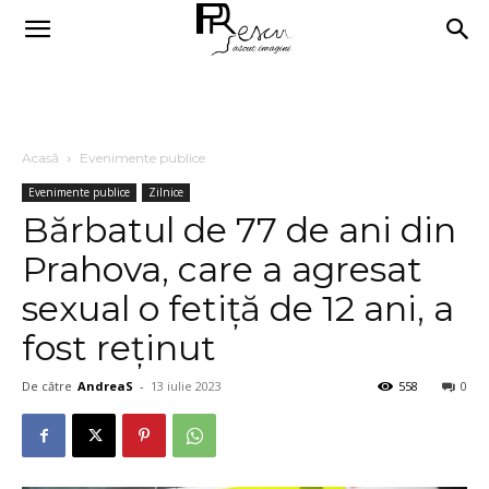
Acasă
Evenimente publice
Evenimente publice
Zilnice
Bărbatul de 77 de ani din
Prahova, care a agresat
sexual o fetiţă de 12 ani, a
fost reţinut
De către
AndreaS
-
13 iulie 2023
558
0