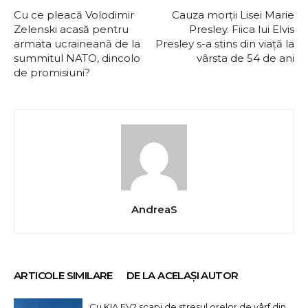
Cu ce pleacă Volodimir
Cauza morții Lisei Marie
Zelenski acasă pentru
Presley. Fiica lui Elvis
armata ucraineană de la
Presley s-a stins din viață la
summitul NATO, dincolo
vârsta de 54 de ani
de promisiuni?
AndreaS
ARTICOLE SIMILARE
DE LA ACELAȘI AUTOR
Cu KIA EV2 scapi de stresul orelor de vârf din