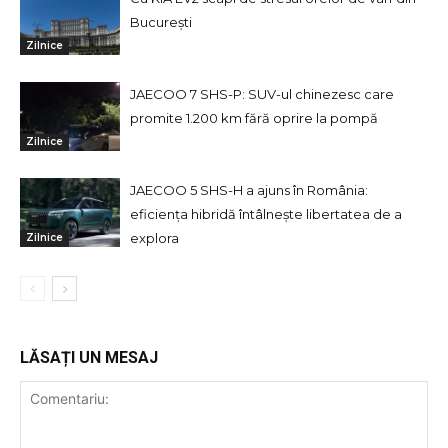
București
Zilnice
JAECOO 7 SHS-P: SUV-ul chinezesc care
promite 1.200 km fără oprire la pompă
Zilnice
JAECOO 5 SHS-H a ajuns în România:
eficiența hibridă întâlnește libertatea de a
explora
Zilnice
LĂSAȚI UN MESAJ