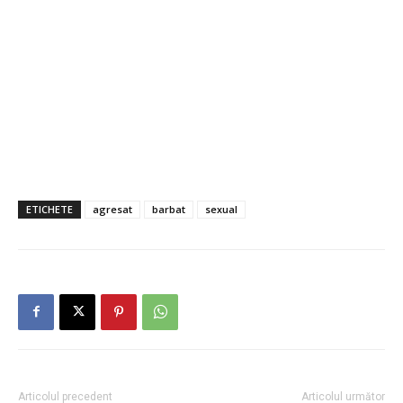
ETICHETE
agresat
barbat
sexual
Articolul precedent
Articolul următor