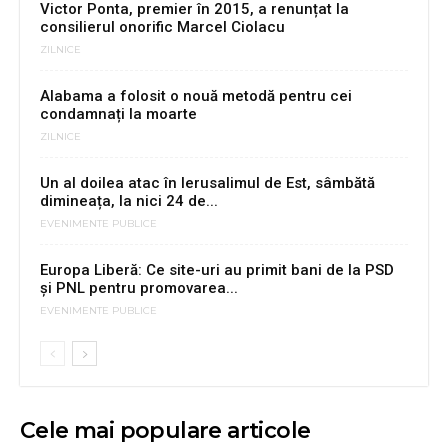
Victor Ponta, premier în 2015, a renunțat la
consilierul onorific Marcel Ciolacu
ZILNICE
Alabama a folosit o nouă metodă pentru cei
condamnați la moarte
ZILNICE
Un al doilea atac în Ierusalimul de Est, sâmbătă
dimineața, la nici 24 de...
EVENIMENTE PUBLICE
Europa Liberă: Ce site-uri au primit bani de la PSD
și PNL pentru promovarea...
EVENIMENTE PUBLICE
Cele mai populare articole