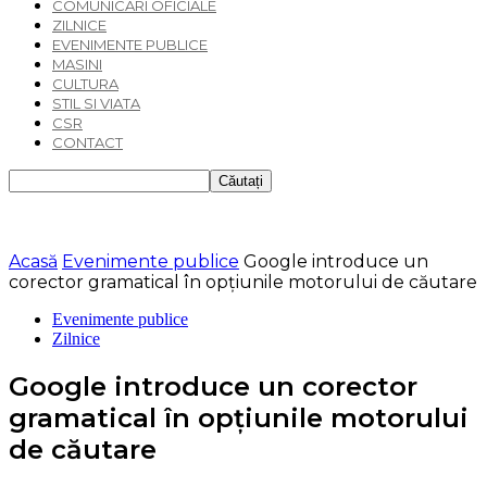
COMUNICARI OFICIALE
ZILNICE
EVENIMENTE PUBLICE
MASINI
CULTURA
STIL SI VIATA
CSR
CONTACT
Acasă
Evenimente publice
Google introduce un
corector gramatical în opțiunile motorului de căutare
Evenimente publice
Zilnice
Google introduce un corector
gramatical în opțiunile motorului
de căutare