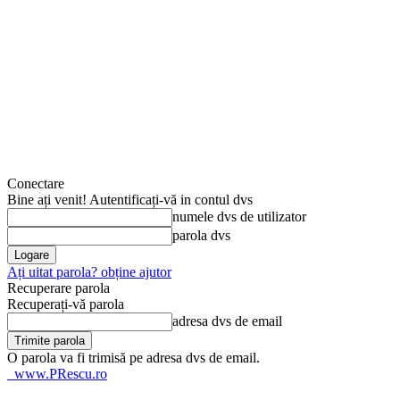
Conectare
Bine ați venit! Autentificați-vă in contul dvs
numele dvs de utilizator
parola dvs
Ați uitat parola? obține ajutor
Recuperare parola
Recuperați-vă parola
adresa dvs de email
O parola va fi trimisă pe adresa dvs de email.
www.PRescu.ro