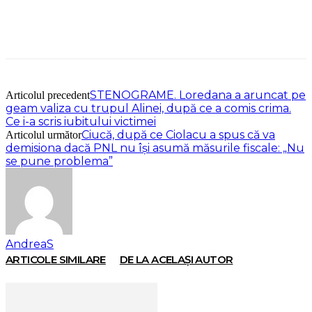
STENOGRAME. Loredana a aruncat pe
Articolul precedent
geam valiza cu trupul Alinei, după ce a comis crima.
Ce i-a scris iubitului victimei
Ciucă, după ce Ciolacu a spus că va
Articolul următor
demisiona dacă PNL nu își asumă măsurile fiscale: „Nu
se pune problema”
AndreaS
ARTICOLE SIMILARE
DE LA ACELAȘI AUTOR