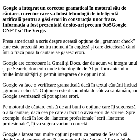
​Google a integrat un corector gramatical în motorul său de
căutare, corector care va folosi tehnologii de inteligență
artificală pentru a găsi erori în construcția unor fraze.
Informația a fost prezentată de site-uri precum 9to5Google,
CNET și The Verge.
Presa americană a scris despre această opțiune de „grammar check”
care este prezentă pentru moment în engleză și care detectează când
într-o frază pusă la căutare se găsesc erori.
Google are corectoare la Gmail și Docs, dar de acum va integra unul
și pe Search, domeniu unde tehnologiile de AI performante aduc
multe îmbunătățiri și permit integrarea de opțiuni noi.
Google va face o verificare gramaticală dacă în textul căutării incluzi
„grammar check”. Opțiunea este disponibilă de câteva săptămâni, iar
Google avertizează că pot apărea erori.
Pe motorul de căutare există de ani buni o opțiune care îți sugerează
o altă căutare, dacă cea pe care ai făcut-o avea erori de scriere. Spre
exemplu, dacă în loc de „lanterne profesionale” scrii „lnaterne
profesionale”, îți va sugera varianta corectă.
Google a lansat mai multe opțiuni pentru ca partea de Search să
devină mai conversațională, iar motorul de căutare să fie un fel de