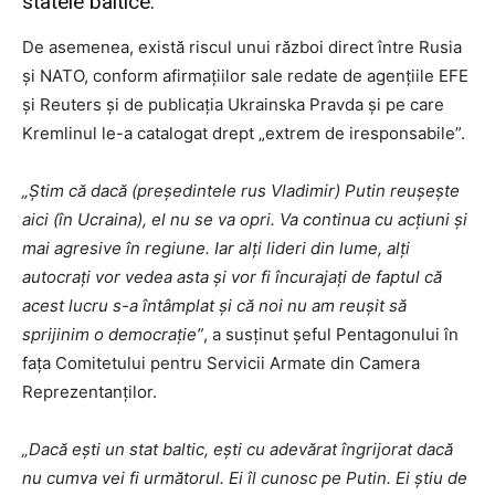
statele baltice.
De asemenea, există riscul unui război direct între Rusia
şi NATO, conform afirmaţiilor sale redate de agenţiile EFE
şi Reuters şi de publicaţia Ukrainska Pravda şi pe care
Kremlinul le-a catalogat drept „extrem de iresponsabile”.
„Ştim că dacă (preşedintele rus Vladimir) Putin reuşeşte
aici (în Ucraina), el nu se va opri. Va continua cu acţiuni şi
mai agresive în regiune. Iar alţi lideri din lume, alţi
autocraţi vor vedea asta şi vor fi încurajaţi de faptul că
acest lucru s-a întâmplat şi că noi nu am reuşit să
sprijinim o democraţie”
, a susţinut şeful Pentagonului în
faţa Comitetului pentru Servicii Armate din Camera
Reprezentanţilor.
„Dacă eşti un stat baltic, eşti cu adevărat îngrijorat dacă
nu cumva vei fi următorul. Ei îl cunosc pe Putin. Ei ştiu de