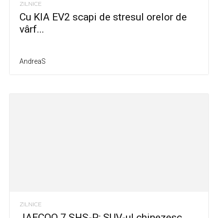
ZILNICE
Cu KIA EV2 scapi de stresul orelor de
vârf...
AndreaS
ZILNICE
JAECOO 7 SHS-P: SUV-ul chinezesc