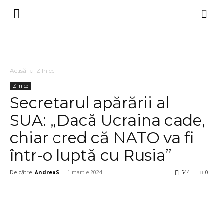
Acasă
Zilnice
Zilnice
Secretarul apărării al
SUA: „Dacă Ucraina cade,
chiar cred că NATO va fi
într-o luptă cu Rusia”
De către
AndreaS
-
1 martie 2024
544
0