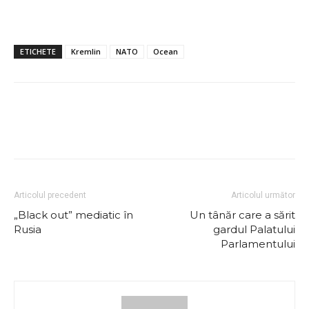
ETICHETE
Kremlin
NATO
Ocean
Articolul precedent
Articolul următor
„Black out” mediatic în
Un tânăr care a sărit
Rusia
gardul Palatului
Parlamentului