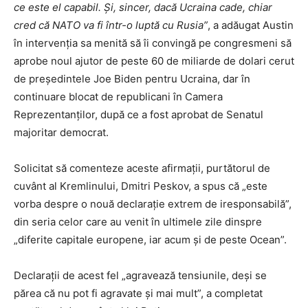
ce este el capabil. Şi, sincer, dacă Ucraina cade, chiar
cred că NATO va fi într-o luptă cu Rusia”
, a adăugat Austin
în intervenţia sa menită să îi convingă pe congresmeni să
aprobe noul ajutor de peste 60 de miliarde de dolari cerut
de preşedintele Joe Biden pentru Ucraina, dar în
continuare blocat de republicani în Camera
Reprezentanţilor, după ce a fost aprobat de Senatul
majoritar democrat.
Solicitat să comenteze aceste afirmaţii, purtătorul de
cuvânt al Kremlinului, Dmitri Peskov, a spus că „este
vorba despre o nouă declaraţie extrem de iresponsabilă”,
din seria celor care au venit în ultimele zile dinspre
„diferite capitale europene, iar acum şi de peste Ocean”.
Declaraţii de acest fel „agravează tensiunile, deşi se
părea că nu pot fi agravate şi mai mult”, a completat