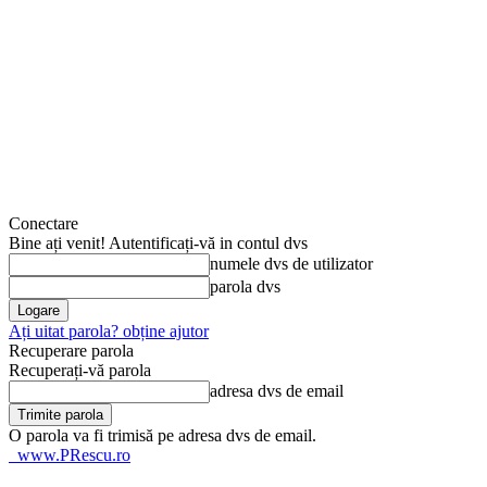
Conectare
Bine ați venit! Autentificați-vă in contul dvs
numele dvs de utilizator
parola dvs
Ați uitat parola? obține ajutor
Recuperare parola
Recuperați-vă parola
adresa dvs de email
O parola va fi trimisă pe adresa dvs de email.
www.PRescu.ro