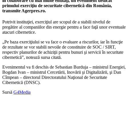
în colaborare cu mai multe entităţi, un eveniment dedicat
primului exerciţiu de securitate cibernetică din România,
transmite Agerpres.ro.
Potrivit instituţiei, exerciţiul are scopul de a stabili nivelul de
pregătire al companiilor din energie pentru a face faţă unor eventuale
atacuri cibernetice.
„Pe baza exerciţiului se va face o evaluare a riscurilor, iar în funcţie
de rezultate se vor stabili nevoile de constituire de SOC / SIRT,
respectiv planurilor de achiziţii pentru bunuri şi servicii în securitate
cibernetică”, notează sursa citată.
Evenimentul va fi deschis de Sebastian Burduja – ministrul Energiei,
Bogdan Ivan – ministrul Cercetării, Inovării şi Digitalizării, şi Dan
Cîmpean – directorul Directoratului Naţional de Securitate
Cibernetică (DNSC).
Sursă
G4Media