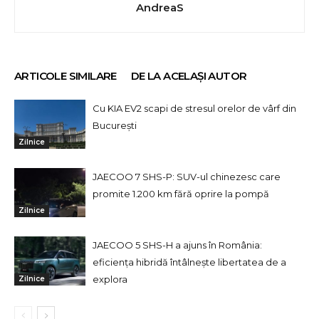
AndreaS
ARTICOLE SIMILARE
DE LA ACELAȘI AUTOR
Cu KIA EV2 scapi de stresul orelor de vârf din
București
Zilnice
JAECOO 7 SHS-P: SUV-ul chinezesc care
promite 1.200 km fără oprire la pompă
Zilnice
JAECOO 5 SHS-H a ajuns în România:
eficiența hibridă întâlnește libertatea de a
explora
Zilnice