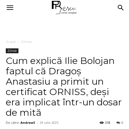
Acasă
Zilnice
Zilnice
Cum explică Ilie Bolojan
faptul că Dragoș
Anastasiu a primit un
certificat ORNISS, deși
era implicat într-un dosar
de mită
De către
AndreaS
-
29 iulie 2025
318
0