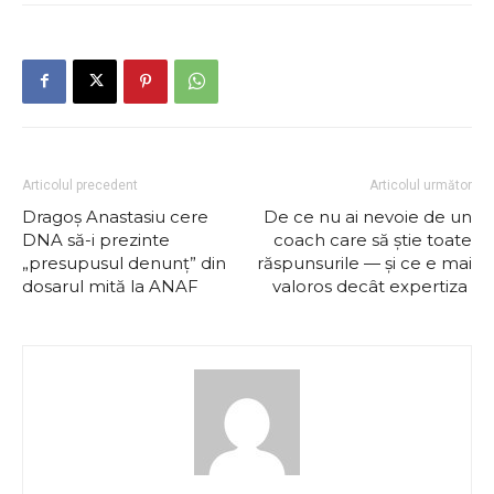
Articolul precedent
Articolul următor
Dragoș Anastasiu cere
De ce nu ai nevoie de un
DNA să-i prezinte
coach care să știe toate
„presupusul denunț” din
răspunsurile — și ce e mai
dosarul mită la ANAF
valoros decât expertiza