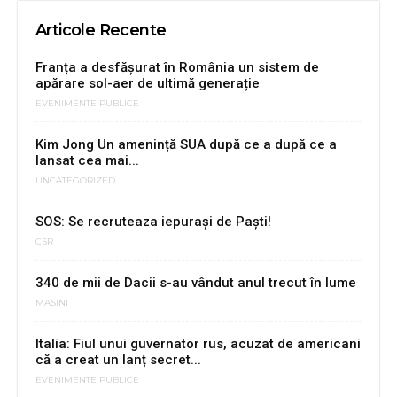
Articole Recente
Franța a desfășurat în România un sistem de
apărare sol-aer de ultimă generație
EVENIMENTE PUBLICE
Kim Jong Un amenință SUA după ce a după ce a
lansat cea mai...
UNCATEGORIZED
SOS: Se recruteaza iepuraşi de Paşti!
CSR
340 de mii de Dacii s-au vândut anul trecut în lume
MASINI
Italia: Fiul unui guvernator rus, acuzat de americani
că a creat un lanț secret...
EVENIMENTE PUBLICE