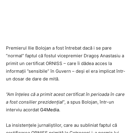
Premierul Ilie Bolojan a fost întrebat dacă i se pare
”normal” faptul că fostul vicepremier Dragoș Anastasiu a
primit un certificat ORNISS – care îi dădea acces la
informații ”sensibile” în Guvern – deși el era implicat într-
un dosar de dare de mită.
”Am înțeles că a primit acest certificat în perioada în care
a fost consilier prezidențial
”, a spus Bolojan, într-un
interviu acordat
G4Media
.
La insistențele jurnaliștilor, care au subliniat faptul că
certificarea ORNISS primită la Cotroceni i-a permis lui