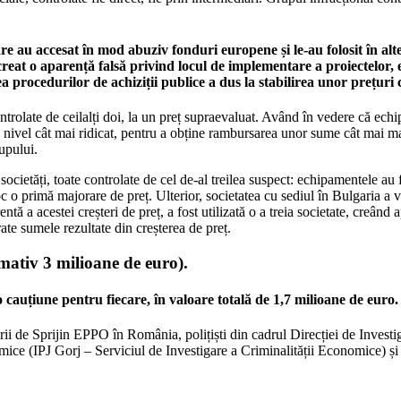
are au accesat în mod abuziv fonduri europene și le-au folosit în al
at o aparență falsă privind locul de implementare a proiectelor, ex
procedurilor de achiziții publice a dus la stabilirea unor prețuri c
controlate de ceilalți doi, la un preț supraevaluat. Având în vedere că ec
n nivel cât mai ridicat, pentru a obține rambursarea unor sume cât mai mari
upului.
 societăți, toate controlate de cel de-al treilea suspect: echipamentele au
oc o primă majorare de preț. Ulterior, societatea cu sediul în Bulgaria a 
entă a acestei creșteri de preț, a fost utilizată o a treia societate, creân
rate sumele rezultate din creșterea de preț.
imativ 3 milioane de euro).
 o cauțiune pentru fiecare, în valoare totală de 1,7 milioane de euro.
ucturii de Sprijin EPPO în România, polițiști din cadrul Direcției de Inve
omice (IPJ Gorj – Serviciul de Investigare a Criminalității Economice) ș