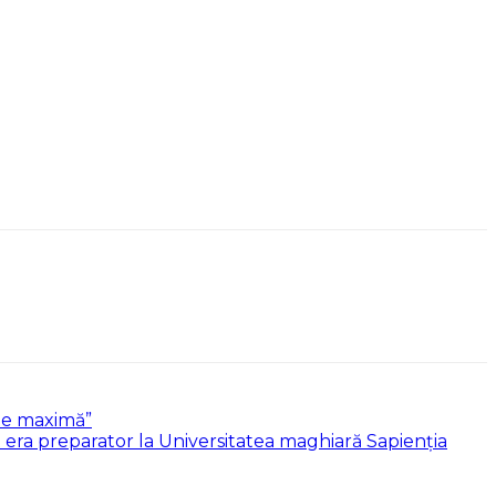
ate maximă”
 era preparator la Universitatea maghiară Sapienția