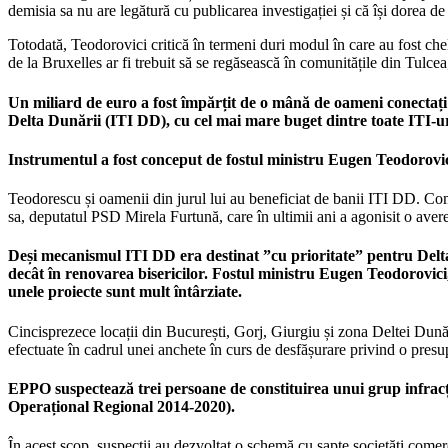
demisia sa nu are legătură cu publicarea investigației și că își dorea de
Totodată, Teodorovici critică în termeni duri modul în care au fost chel
de la Bruxelles ar fi trebuit să se regăsească în comunitățile din Tulcea
Un miliard de euro a fost împărțit de o mână de oameni conectați pr
Delta Dunării (ITI DD), cu cel mai mare buget dintre toate ITI-u
Instrumentul a fost conceput de fostul ministru Eugen Teodorovici
Teodorescu și oamenii din jurul lui au beneficiat de banii ITI DD. Com
sa, deputatul PSD Mirela Furtună, care în ultimii ani a agonisit o aver
Deși mecanismul ITI DD era destinat ”cu prioritate” pentru Delta 
decât în renovarea bisericilor. Fostul ministru Eugen Teodorovici
unele proiecte sunt mult întârziate.
Cincisprezece locații din București, Gorj, Giurgiu și zona Deltei Dun
efectuate în cadrul unei anchete în curs de desfășurare privind o pres
EPPO suspectează trei persoane de constituirea unui grup infracț
Operațional Regional 2014-2020).
În acest scop, suspecții au dezvoltat o schemă cu șapte societăți comercia