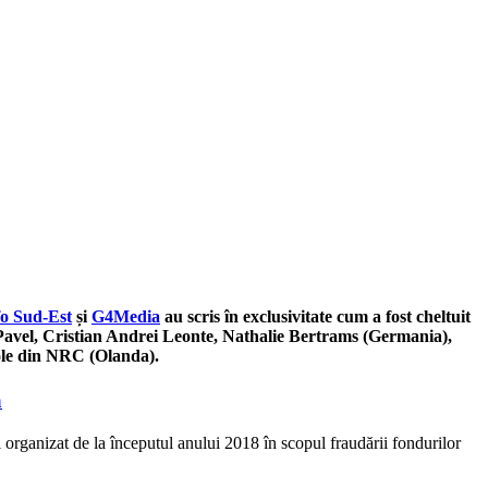
o Sud-Est
și
G4Media
au scris în exclusivitate cum a fost cheltuit
ea Pavel, Cristian Andrei Leonte, Nathalie Bertrams (Germania),
cole din NRC (Olanda).
ă
organizat de la începutul anului 2018 în scopul fraudării fondurilor