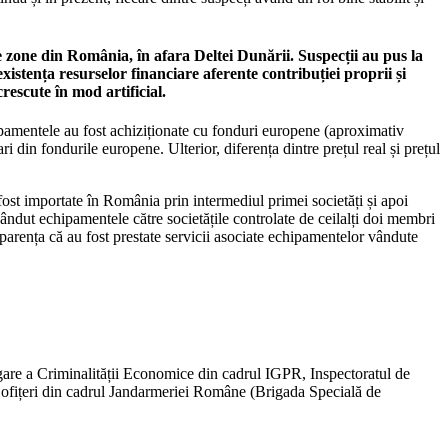
te zone din România, în afara Deltei Dunării. Suspecții au pus la
istența resurselor financiare aferente contribuției proprii și
rescute în mod artificial.
hipamentele au fost achiziționate cu fonduri europene (aproximativ
 din fondurile europene. Ulterior, diferența dintre prețul real și prețul
 fost importate în România prin intermediul primei societăți și apoi
vândut echipamentele către societățile controlate de ceilalți doi membri
d aparența că au fost prestate servicii asociate echipamentelor vândute
stigare a Criminalității Economice din cadrul IGPR, Inspectoratul de
i ofițeri din cadrul Jandarmeriei Române (Brigada Specială de