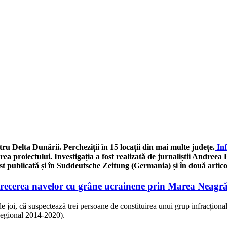
u Delta Dunării. Percheziții în 15 locații din mai multe județe.
Inf
rea proiectului. Investigația a fost realizată de jurnaliștii Andre
ost publicată și în Suddeutsche Zeitung (Germania) și în două arti
 trecerea navelor cu grâne ucrainene prin Marea Neagr
i, că suspectează trei persoane de constituirea unui grup infracțional 
Regional 2014-2020).