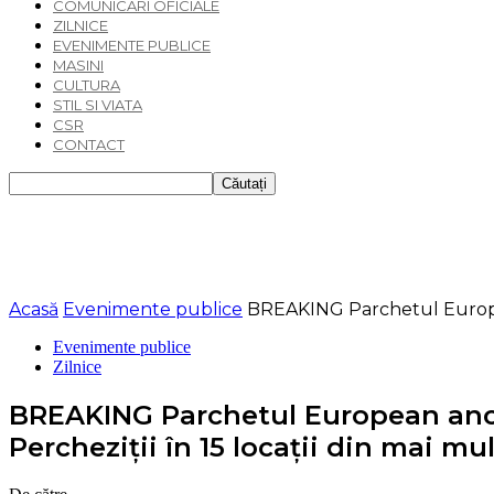
COMUNICARI OFICIALE
ZILNICE
EVENIMENTE PUBLICE
MASINI
CULTURA
STIL SI VIATA
CSR
CONTACT
Acasă
Evenimente publice
BREAKING Parchetul European
Evenimente publice
Zilnice
BREAKING Parchetul European anche
Percheziții în 15 locații din mai mu