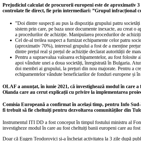
Prejudiciul calculat de procurorii europeni este de aproximativ 3
controlate fie direct, fie prin intermediari: ”Grupul infracțional 
”Doi dintre suspecți au pus la dispoziția grupului patru societăț
sistem prin care, pe baza unor documente inexacte, au creat o apa
a procedurilor de achiziție. Manipularea procedurilor de achiziții 
Cel de-al treilea suspect a furnizat echipamente celor patru soci
(aproximativ 70%), interesul grupului a fost de a menține prețuri
dintre prețul real și prețul de achiziție declarat autorității de m
Pentru a supraevalua valoarea echipamentelor, au fost folosite alt
apoi vândute unei a doua societăți, înregistrată în Bulgaria. Atun
doi membri ai grupului, la prețuri din nou majorate. Pentru a crea o
echipamentelor vândute beneficiarilor de fonduri europene și în c
OLAF a anunțat, în iunie 2021, că investighează modul în care a
Olanda care au cerut explicații cu privire la implementarea proie
Comisia Europeană a confirmat în același timp, pentru Info Sud-E
fi trebuit să fie cheltuiți pentru dezvoltarea comunităților din Tulc
Instrumentul ITI DD a fost conceput în timpul fostului ministru al Fond
investigheze modul în care au fost cheltuiți banii europeni care au fost
Doar că Eugen Teodorovici și-a încheiat activitatea la 3 zile după pub