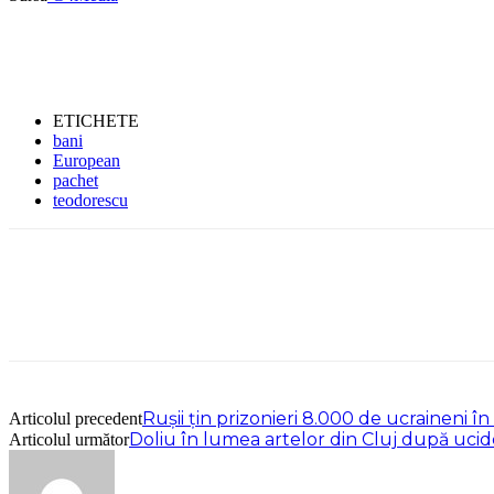
ETICHETE
bani
European
pachet
teodorescu
Rușii țin prizonieri 8.000 de ucraineni î
Articolul precedent
Doliu în lumea artelor din Cluj după ucid
Articolul următor