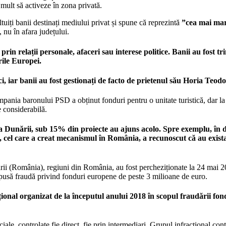
 mult să activeze în zona privată.
tuiți banii destinați mediului privat și spune că reprezintă
”cea mai mar
, nu în afara județului.
in relații personale, afaceri sau interese politice. Banii au fost tr
rile Europei.
, iar banii au fost gestionați de facto de prietenul său Horia Teod
pania baronului PSD a obținut fonduri pentru o unitate turistică, dar la
e considerabilă.
Dunării, sub 15% din proiecte au ajuns acolo. Spre exemplu, în dec
, cel care a creat mecanismul în România, a recunoscut că au existat
ării (România), regiuni din România, au fost percheziționate la 24 mai 2
upusă fraudă privind fonduri europene de peste 3 milioane de euro.
ional organizat de la începutul anului 2018 în scopul fraudării f
le, controlate fie direct, fie prin intermediari. Grupul infracțional conti