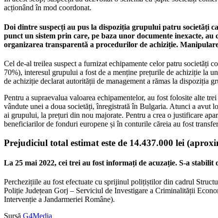
acționând în mod coordonat.
Doi dintre suspecți au pus la dispoziția grupului patru societăți c
punct un sistem prin care, pe baza unor documente inexacte, au cre
organizarea transparentă a procedurilor de achiziție. Manipularea 
Cel de-al treilea suspect a furnizat echipamente celor patru societăți 
70%), interesul grupului a fost de a menține prețurile de achiziție la u
de achiziție declarat autorității de management a rămas la dispoziția gr
Pentru a supraevalua valoarea echipamentelor, au fost folosite alte trei
vândute unei a doua societăți, înregistrată în Bulgaria. Atunci a avut l
ai grupului, la prețuri din nou majorate. Pentru a crea o justificare apar
beneficiarilor de fonduri europene și în conturile căreia au fost transfe
Prejudiciul total estimat este de 14.437.000 lei (aprox
La 25 mai 2022, cei trei au fost informați de acuzație. S-a stabilit
Perchezițiile au fost efectuate cu sprijinul polițiștilor din cadrul Str
Poliție Județean Gorj – Serviciul de Investigare a Criminalității Econ
Intervenție a Jandarmeriei Române).
Sursă
G4Media