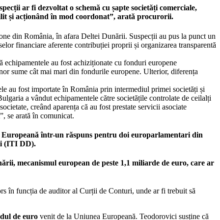
cții ar fi dezvoltat o schemă cu șapte societăți comerciale,
bilit și acționând în mod coordonat”, arată procurorii.
 zone din România, în afara Deltei Dunării. Suspecții au pus la punct un
elor financiare aferente contribuției proprii și organizarea transparentă
e că echipamentele au fost achiziționate cu fonduri europene
unor sume cât mai mari din fondurile europene. Ulterior, diferența
tele au fost importate în România prin intermediul primei societăți și
Bulgaria a vândut echipamentele către societățile controlate de ceilalți
 societate, creând aparența că au fost prestate servicii asociate
”, se arată în comunicat.
ia Europeană într-un răspuns pentru doi europarlamentari din
i (ITI DD).
ării, mecanismul european de peste 1,1 miliarde de euro, care ar
în funcția de auditor al Curții de Conturi, unde ar fi trebuit să
ardul de euro
venit de la Uniunea Europeană. Teodorovici susține că