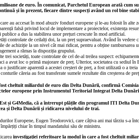
 milioane de euro. În comunicat, Parchetul European arată cum suspe
continuă și în prezent, fiecare dintre suspecți având un rol bine sta
i care au accesat în mod abuziv fonduri europene și le-au folosit în alte
rență falsă privind locul de implementare a proiectelor, existența resurs
publice a dus la stabilirea unor prețuri crescute în mod artificial.
etăți controlate de ceilalți doi, la un preț supraevaluat. Având în veder
le de achiziție la un nivel cât mai ridicat, pentru a obține rambursarea 
anagement a rămas la dispoziția grupului.
e trei societăți, toate controlate de cel de-al treilea suspect: echipamen
ci a avut loc o primă majorare de preț. Ulterior, societatea cu sediul în 
 justificare aparentă a acestei creșteri de preț, a fost utilizată o a treia
onturile căreia au fost transferate sumele rezultate din creșterea de preț
 fost cheltuit miliardul de euro din Delta Dunării, confirmă Comis
ctelor europene prin Instrumentul Teritorial Integrat Delta Dunări
st și G4Media, că a întrerupt plățile din programul ITI Delta Dun
ea și Delta Dunării și ridicarea nivelului de trai.
urilor Europene, Eugen Teodorovici, care câțiva ani mai târziu s-a întors 
 împărțiți chiar în timpul mandatului său de ministru.
licarea
investigației referitoare la modul în care a fost cheltuit mili