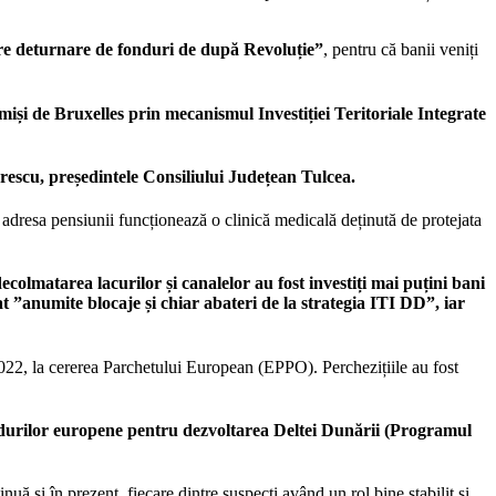
e deturnare de fonduri de după Revoluție”
, pentru că banii veniți
imiși de Bruxelles prin mecanismul Investiției Teritoriale Integrate
orescu, președintele Consiliului Județean Tulcea.
 adresa pensiunii funcționează o clinică medicală deținută de protejata
olmatarea lacurilor și canalelor au fost investiți mai puțini bani
 ”anumite blocaje și chiar abateri de la strategia ITI DD”, iar
022, la cererea Parchetului European (EPPO). Perchezițiile au fost
ondurilor europene pentru dezvoltarea Deltei Dunării (Programul
nuă și în prezent, fiecare dintre suspecți având un rol bine stabilit și