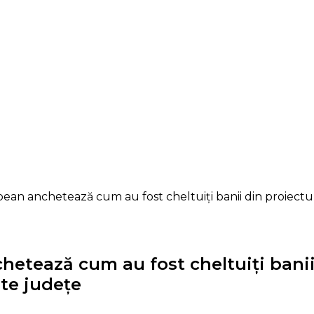
 anchetează cum au fost cheltuiți banii din proiectul I
tează cum au fost cheltuiți banii d
lte județe