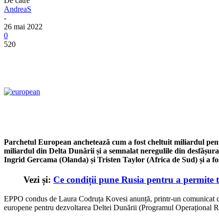
De către
AndreaS
-
26 mai 2022
0
520
Parchetul European anchetează cum a fost cheltuit miliardul pentr
miliardul din Delta Dunării și a semnalat neregulile din desfășura
Ingrid Gercama (Olanda) și Tristen Taylor (Africa de Sud) și a f
Vezi și:
Ce condiții pune Rusia pentru a permite
EPPO condus de Laura Codruța Kovesi anunță, printr-un comunicat de jo
europene pentru dezvoltarea Deltei Dunării (Programul Operațional 