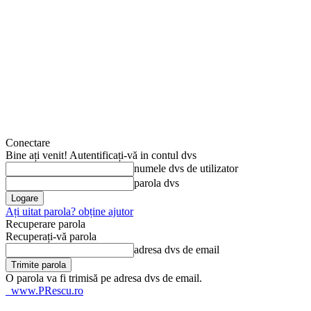
Conectare
Bine ați venit! Autentificați-vă in contul dvs
numele dvs de utilizator
parola dvs
Ați uitat parola? obține ajutor
Recuperare parola
Recuperați-vă parola
adresa dvs de email
O parola va fi trimisă pe adresa dvs de email.
www.PRescu.ro