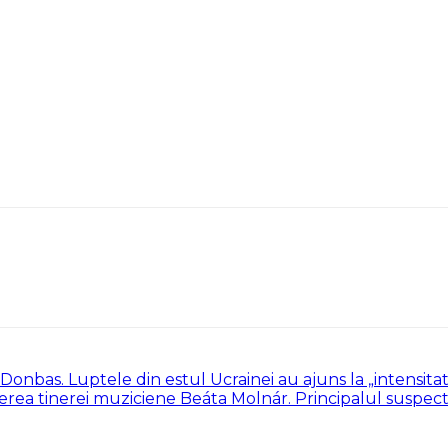
n Donbas. Luptele din estul Ucrainei au ajuns la „intensit
erea tinerei muziciene Beáta Molnár. Principalul suspect