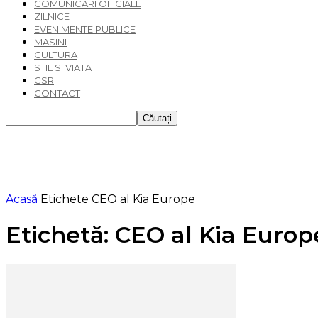
COMUNICARI OFICIALE
ZILNICE
EVENIMENTE PUBLICE
MASINI
CULTURA
STIL SI VIATA
CSR
CONTACT
Acasă
Etichete
CEO al Kia Europe
Etichetă: CEO al Kia Europ