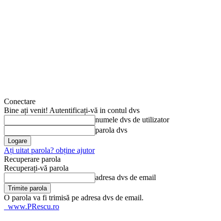
Conectare
Bine ați venit! Autentificați-vă in contul dvs
numele dvs de utilizator
parola dvs
Ați uitat parola? obține ajutor
Recuperare parola
Recuperați-vă parola
adresa dvs de email
O parola va fi trimisă pe adresa dvs de email.
www.PRescu.ro