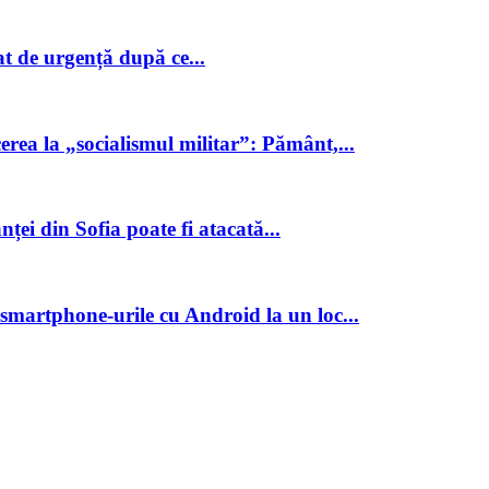
t de urgență după ce...
cerea la „socialismul militar”: Pământ,...
ței din Sofia poate fi atacată...
 smartphone-urile cu Android la un loc...