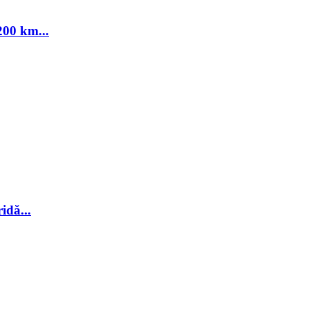
00 km...
idă...