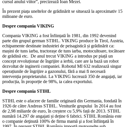
cursul anului viitor”, precizează Ioan Mezei.
În prezent piața uneltelor de grădinărit se situează la aproximativ 15
milioane de euro.
Despre compania VIKING
Compania VIKING a fost înființată în 1981, din 1992 devenind
parte din grupul german STIHL. VIKING produce în Tirol, Austria,
echipamente destinate industriei de peisagistică și grădinărit ca:
mașini de tuns iarba, tractorașe de tuns iarba, motocultoare, tocătoare
de grădină etc. De anul trecut VIKING a introdus pe piață un
concept revoluționar de îngrijire a ierbii, care are la bază un robot
dezvoltat de inginerii companiei. Robotul MI 632 realizează singur
operațiunile de îngrijire a gazonului, fără a mai fi necesară
intervenția proprietarului. La VIKING lucrează 350 de angajați, iar
producția, în proporție de 98%, ia calea exportului.
Despre compania STIHL
STIHL este o afacere de familie originară din Germania, fondată în
1926 de către Andreas STIHL. Veniturile grupului în 2014 au fost
de 2,98 miliarde de euro, în creștere cu 5,9% față de 2013. STIHL
numără 14.297 de angajati și deține 6 fabrici. STIHL România este
o companie deţinută 100% de firma mamă şi a fost înfiinţată în
1997. În prezent STIHL România importă motounelte sub