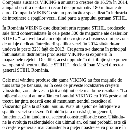
Compania austriacă VIKING a anunțat o creștere de 16,5% în 2014,
atingând o cifră de afaceri record de aproximativ 180 milioane de
euro. Compania VIKING este un producător specializat în industria
de întreținere a spațiilor verzi, fiind parte a grupului german STIHL.
În România VIKING este distribuit prin rețeaua STIHL, produsele
sale fiind comercializate în cele peste 300 de magazine ale dealerilor
STIHL. “La nivel local am obținut o creștere a business-ului pe zona
de utilaje dedicate întreținerii spațiilor verzi, în 2014 situându-ne
undeva la peste 32% față de 2013. Creșterea s-a datorat în principal
îmbunătățirii distribuției produselor VIKING și expunerii în
magazinele rețelei. De altfel, acest upgrade în distribuție și expunere
s-a operat și pentru utilajele STIHL”, declară Ioan Mezei director
general STIHL România.
Cele mai vândute produse din gama VIKING au fost mașinile de
tuns iarbă pe benzină, iar în ceea ce privește localizarea creșterii
vânzărilor, zona de vest a țării a obținut cele mai bune rezultate. “La
mijlocul acestui an ne aflăm cu brandul VIKING cu 10% peste anul
trecut, iar ținta noastră este să menținem trendul crescător al
vânzărilor până la sfârșitul anului. Piața utilajelor de întreținere a
spațiilor verzi se dezvoltă timid în țara noastră și, în general,
funcționează în tandem cu sectorul construcțiilor de case. Uitându-
ne la evoluția rezidențialelor din ultimul an, cel mai probabil este că
o creștere generală mai consistentă a pieței noastre se va produce în