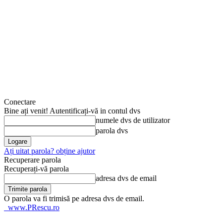
Conectare
Bine ați venit! Autentificați-vă in contul dvs
numele dvs de utilizator
parola dvs
Ați uitat parola? obține ajutor
Recuperare parola
Recuperați-vă parola
adresa dvs de email
O parola va fi trimisă pe adresa dvs de email.
www.PRescu.ro