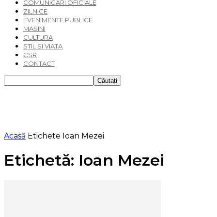
COMUNICARI OFICIALE
ZILNICE
EVENIMENTE PUBLICE
MASINI
CULTURA
STIL SI VIATA
CSR
CONTACT
Acasă
Etichete
Ioan Mezei
Etichetă: Ioan Mezei