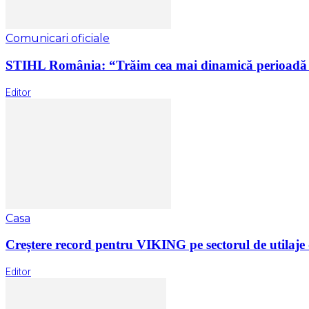
Comunicari oficiale
STIHL România: “Trăim cea mai dinamică perioadă di
Editor
Casa
Creștere record pentru VIKING pe sectorul de utilaje d
Editor