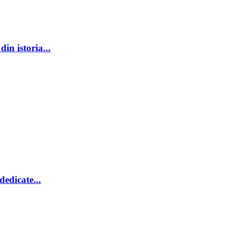
n istoria...
edicate...