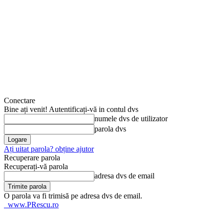
Conectare
Bine ați venit! Autentificați-vă in contul dvs
numele dvs de utilizator
parola dvs
Ați uitat parola? obține ajutor
Recuperare parola
Recuperați-vă parola
adresa dvs de email
O parola va fi trimisă pe adresa dvs de email.
www.PRescu.ro