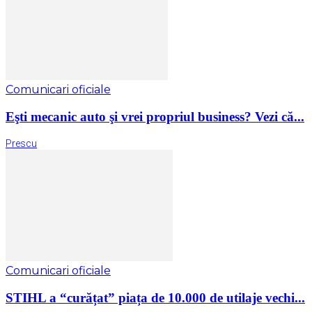
Comunicari oficiale
Eşti mecanic auto şi vrei propriul business? Vezi că...
Prescu
Comunicari oficiale
STIHL a “curățat” piața de 10.000 de utilaje vechi...