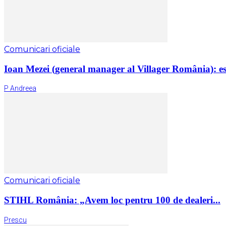
Comunicari oficiale
Ioan Mezei (general manager al Villager România): est
P Andreea
Comunicari oficiale
STIHL România: „Avem loc pentru 100 de dealeri...
Prescu