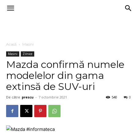
Acasă
Masini
Masini
Zilnice
Mazda confirmă numele
modelelor din gama
extinsă de SUV-uri
De către
prescu
-
7 octombrie 2021
540
0