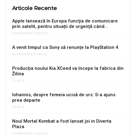
Articole Recente
Apple lansează în Europa funcţia de comunicare
prin satelit, pentru situații de urgență când...
EVENIMENTE PUBLICE
A venit timpul ca Sony să renunțe la PlayStation 4
EVENIMENTE PUBLICE
Producția noului Kia XCeed va începe la fabrica din
Žilina
ZILNICE
Iohannis, despre femeia ucisă de urs: S-a ajuns
prea departe
ZILNICE
Noul Mortal Kombat a fost lansat joi in Diverta
Plaza
EVENIMENTE PUBLICE