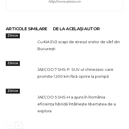
http://www.prescu.ro
ARTICOLE SIMILARE
DE LA ACELAȘI AUTOR
Zilnice
Cu KIA EV2 scapi de stresul orelor de vârf din
București
Zilnice
JAECOO 7 SHS-P: SUV-ul chinezesc care
promite 1.200 km fără oprire la pompă
Zilnice
JAECOO 5 SHS-H a ajuns în România:
eficiența hibridă întâlnește libertatea de a
explora