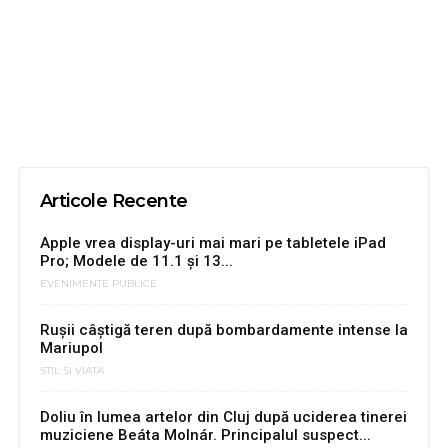
Articole Recente
Apple vrea display-uri mai mari pe tabletele iPad
Pro; Modele de 11.1 și 13...
EVENIMENTE PUBLICE
Rușii câștigă teren după bombardamente intense la
Mariupol
STIL SI VIATA
Doliu în lumea artelor din Cluj după uciderea tinerei
muziciene Beáta Molnár. Principalul suspect...