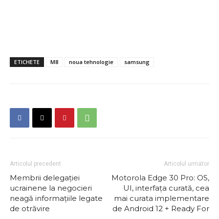
ETICHETE
M8
noua tehnologie
samsung
Articolul precedent
Articolul următor
Membrii delegaţiei
Motorola Edge 30 Pro: OS,
ucrainene la negocieri
UI, interfaţa curată, cea
neagă informațiile legate
mai curata implementare
de otrăvire
de Android 12 + Ready For