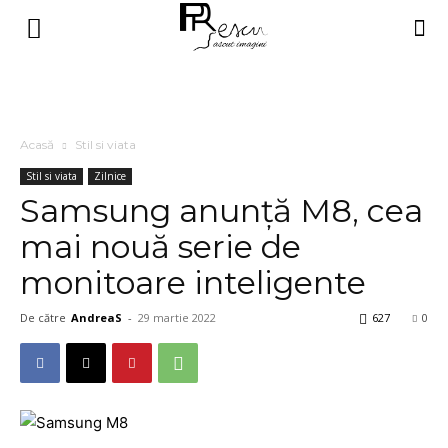
Acasă
Stil si viata
Stil si viata
Zilnice
Samsung anunţă M8, cea
mai nouă serie de
monitoare inteligente
De către
AndreaS
-
29 martie 2022
627
0