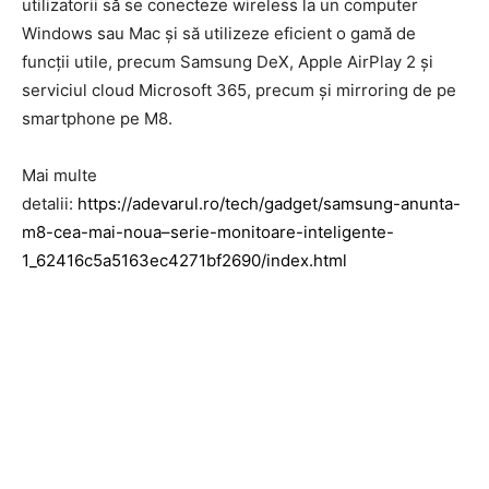
utilizatorii să se conecteze wireless la un computer
Windows sau Mac şi să utilizeze eficient o gamă de
funcţii utile, precum Samsung DeX, Apple AirPlay 2 şi
serviciul cloud Microsoft 365, precum şi mirroring de pe
smartphone pe M8.
Mai multe
detalii:
https://adevarul.ro/tech/gadget/samsung-anunta-
m8-cea-mai-noua–serie-monitoare-inteligente-
1_62416c5a5163ec4271bf2690/index.html