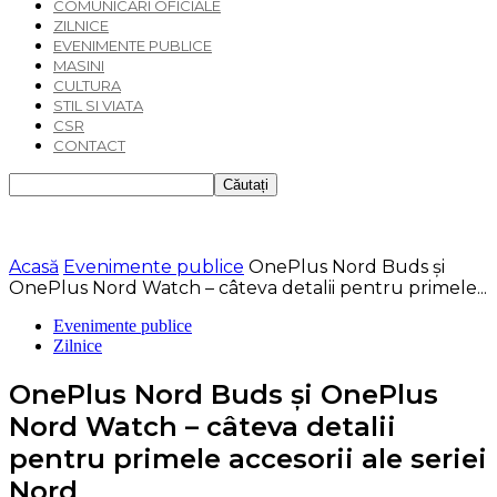
COMUNICARI OFICIALE
ZILNICE
EVENIMENTE PUBLICE
MASINI
CULTURA
STIL SI VIATA
CSR
CONTACT
Acasă
Evenimente publice
OnePlus Nord Buds şi
OnePlus Nord Watch – câteva detalii pentru primele...
Evenimente publice
Zilnice
OnePlus Nord Buds şi OnePlus
Nord Watch – câteva detalii
pentru primele accesorii ale seriei
Nord