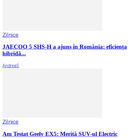
Zilnice
JAECOO 5 SHS-H a ajuns în România: eficiența
hibridă...
AndreaS
Zilnice
Am Testat Geely EX5: Merită SUV-ul Electric