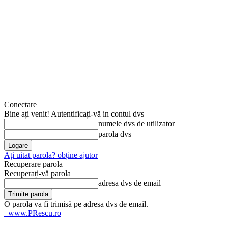
Conectare
Bine ați venit! Autentificați-vă in contul dvs
numele dvs de utilizator
parola dvs
Ați uitat parola? obține ajutor
Recuperare parola
Recuperați-vă parola
adresa dvs de email
O parola va fi trimisă pe adresa dvs de email.
www.PRescu.ro