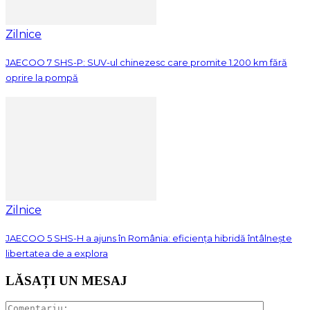
Zilnice
JAECOO 7 SHS-P: SUV-ul chinezesc care promite 1.200 km fără
oprire la pompă
Zilnice
JAECOO 5 SHS-H a ajuns în România: eficiența hibridă întâlnește
libertatea de a explora
LĂSAȚI UN MESAJ