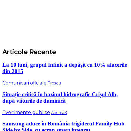
Articole Recente
La 10 luni, grupul Infinit a depăşit cu 10% afacerile
din 2015
Comunicari oficiale
Prescu
Situație critică în bazinul hidrografic Crișul Alb,
după viiturile de duminică
Evenimente publice
AndreaS
Samsung aduce în România frigiderul Family Hub
Side by Side, cu ecran smart integrat...