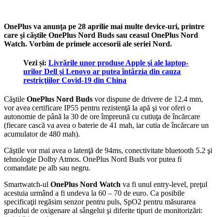
OnePlus va anunţa pe 28 aprilie mai multe device-uri, printre
care şi căştile OnePlus Nord Buds sau ceasul OnePlus Nord
Watch. Vorbim de primele accesorii ale seriei Nord.
Vezi și:
Livrările unor produse Apple şi ale laptop-
urilor Dell şi Lenovo ar putea întârzia din cauza
restricţiilor Covid-19 din China
Căştile
OnePlus Nord Buds
vor dispune de drivere de 12.4 mm,
vor avea certificare IP55 pentru rezistenţă la apă şi vor oferi o
autonomie de până la 30 de ore împreună cu cutiuţa de încărcare
(fiecare cască va avea o baterie de 41 mah, iar cutia de încărcare un
acumulator de 480 mah).
Căştile vor mai avea o latenţă de 94ms, conectivitate bluetooth 5.2 şi
tehnologie Dolby Atmos. OnePlus Nord Buds vor putea fi
comandate pe alb sau negru.
Smartwatch-ul
OnePlus Nord Watch
va fi unul entry-level, preţul
acestuia urmând a fi undeva la 60 – 70 de euro. Ca posibile
specificaţii regăsim senzor pentru puls, SpO2 pentru măsurarea
gradului de oxigenare al sângelui şi diferite tipuri de monitorizări: