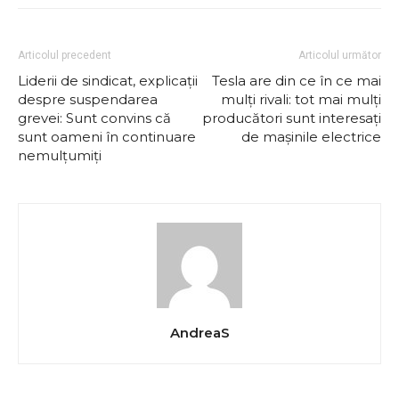
Articolul precedent
Articolul următor
Liderii de sindicat, explicații
Tesla are din ce în ce mai
despre suspendarea
mulți rivali: tot mai mulți
grevei: Sunt convins că
producători sunt interesați
sunt oameni în continuare
de mașinile electrice
nemulțumiți
AndreaS