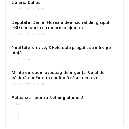
Galeria Dalles
EVENIMENTE PUBLICE
Deputatul Daniel Florea a demisionat din grupul
PSD din cauză că nu are susținerea...
EVENIMENTE PUBLICE
Noul telefon vivo, X Fold este pregătit sa intre pe
piață
STIL SI VIATA
Mii de europeni evacuați de urgență. Valul de
căldură din Europa continuă să alimenteze...
EVENIMENTE PUBLICE
Actualizări pentru Nothing phone 2
ZILNICE