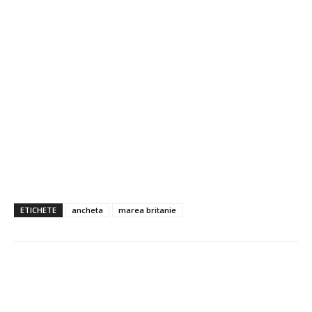
ETICHETE
ancheta
marea britanie