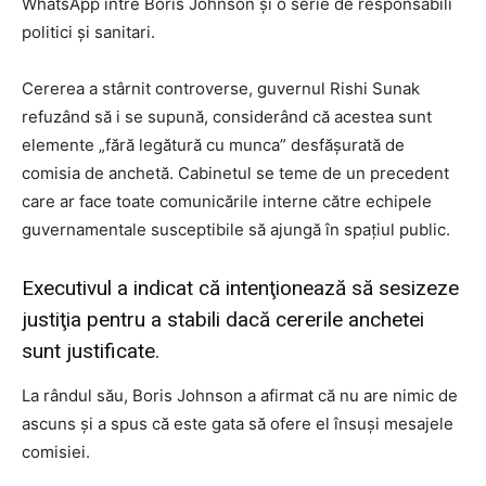
WhatsApp între Boris Johnson şi o serie de responsabili
politici şi sanitari.
Cererea a stârnit controverse, guvernul Rishi Sunak
refuzând să i se supună, considerând că acestea sunt
elemente „fără legătură cu munca” desfăşurată de
comisia de anchetă. Cabinetul se teme de un precedent
care ar face toate comunicările interne către echipele
guvernamentale susceptibile să ajungă în spaţiul public.
Executivul a indicat că intenţionează să sesizeze
justiţia pentru a stabili dacă cererile anchetei
sunt justificate.
La rândul său, Boris Johnson a afirmat că nu are nimic de
ascuns şi a spus că este gata să ofere el însuşi mesajele
comisiei.