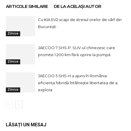
ARTICOLE SIMILARE
DE LA ACELAȘI AUTOR
Cu KIA EV2 scapi de stresul orelor de vârf din
București
Zilnice
JAECOO 7 SHS-P: SUV-ul chinezesc care
promite 1.200 km fără oprire la pompă
Zilnice
JAECOO 5 SHS-H a ajuns în România:
eficiența hibridă întâlnește libertatea de a
explora
Zilnice
LĂSAȚI UN MESAJ