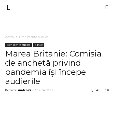
Acasă
Evenimente publice
Evenimente publice
Zilnice
Marea Britanie: Comisia
de anchetă privind
pandemia îşi începe
audierile
De către
AndreaS
-
13 iunie 2023
548
0