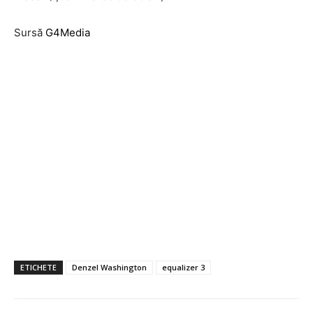
Sursă
G4Media
ETICHETE
Denzel Washington
equalizer 3