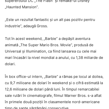
supereroului DC „The Flash” şi remake-ul Disney
„Haunted Mansion”.
„Este un rezultat fantastic şi un alt pas pozitiv pentru
industrie”, adaugă Gross.
Tot în acest weekend, „Barbie” a depăşit aventura
animată „The Super Mario Bros. Movie”, produsă de
Universal şi Illumination, ca fiind lansarea cu cele mai
mari încasări la nivel mondial a anului, cu 1,38 miliarde de
dolari.
În box office-ul intern, „Barbie” a rămas pe locul al doilea,
cu 9,7 milioane de dolari în weekend şi o cifră estimată la
12,6 milioane de dolari până luni. În timpul remarcabilei
sale rulări în cinematografe, filmul Warner Bros. s-a aflat
în primele două poziţii în clasamentele nord-americane
timp de şapte săptămâni consecutive.