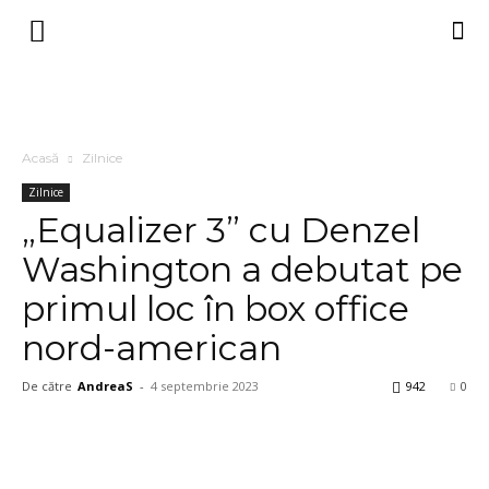
Acasă
Zilnice
Zilnice
„Equalizer 3” cu Denzel
Washington a debutat pe
primul loc în box office
nord-american
De către
AndreaS
-
4 septembrie 2023
942
0