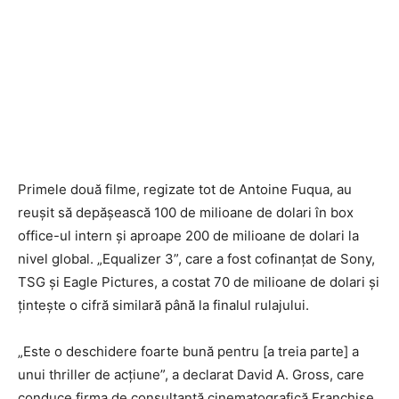
Primele două filme, regizate tot de Antoine Fuqua, au
reuşit să depăşească 100 de milioane de dolari în box
office-ul intern şi aproape 200 de milioane de dolari la
nivel global. „Equalizer 3”, care a fost cofinanţat de Sony,
TSG şi Eagle Pictures, a costat 70 de milioane de dolari şi
ţinteşte o cifră similară până la finalul rulajului.
„Este o deschidere foarte bună pentru [a treia parte] a
unui thriller de acţiune”, a declarat David A. Gross, care
conduce firma de consultanţă cinematografică Franchise