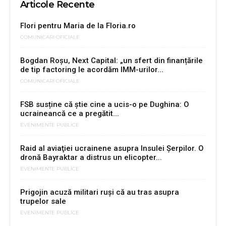
Articole Recente
Flori pentru Maria de la Floria.ro
COMUNICARI OFICIALE
Bogdan Roșu, Next Capital: „un sfert din finanțările
de tip factoring le acordăm IMM-urilor...
COMUNICARI OFICIALE
FSB susține că știe cine a ucis-o pe Dughina: O
ucraineancă ce a pregătit...
EVENIMENTE PUBLICE
Raid al aviaţiei ucrainene asupra Insulei Şerpilor. O
dronă Bayraktar a distrus un elicopter...
EVENIMENTE PUBLICE
Prigojin acuză militari ruși că au tras asupra
trupelor sale
EVENIMENTE PUBLICE