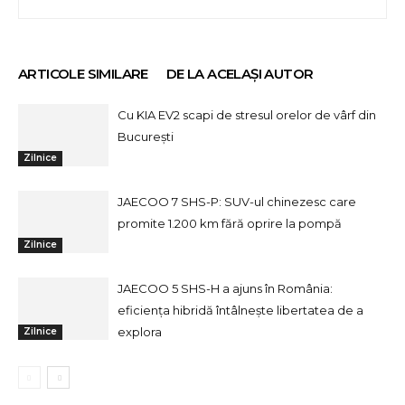
ARTICOLE SIMILARE
DE LA ACELAȘI AUTOR
Cu KIA EV2 scapi de stresul orelor de vârf din
București
Zilnice
JAECOO 7 SHS-P: SUV-ul chinezesc care
promite 1.200 km fără oprire la pompă
Zilnice
JAECOO 5 SHS-H a ajuns în România:
eficiența hibridă întâlnește libertatea de a
explora
Zilnice