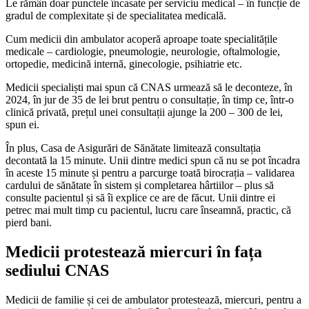
Le rămân doar punctele încasate per serviciu medical – în funcție de
gradul de complexitate și de specialitatea medicală.
Cum medicii din ambulator acoperă aproape toate specialitățile
medicale – cardiologie, pneumologie, neurologie, oftalmologie,
ortopedie, medicină internă, ginecologie, psihiatrie etc.
Medicii specialiști mai spun că CNAS urmează să le deconteze, în
2024, în jur de 35 de lei brut pentru o consultație, în timp ce, într-o
clinică privată, prețul unei consultații ajunge la 200 – 300 de lei,
spun ei.
În plus, Casa de Asigurări de Sănătate limitează consultația
decontată la 15 minute. Unii dintre medici spun că nu se pot încadra
în aceste 15 minute și pentru a parcurge toată birocrația – validarea
cardului de sănătate în sistem și completarea hârtiilor – plus să
consulte pacientul și să îi explice ce are de făcut. Unii dintre ei
petrec mai mult timp cu pacientul, lucru care înseamnă, practic, că
pierd bani.
Medicii protestează miercuri în fața
sediului CNAS
Medicii de familie și cei de ambulator protestează, miercuri, pentru a