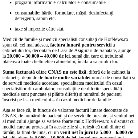
program informatic + calculator + consumabile
consumabile: hârtie, formulare, măști, dezinfectanți,
detergenți, săpun etc.
taxe și impozite către stat.
Medicii de familie și medicii specialiști consultați de HotNews.ro
spun că, cel mai adesea,
factura lunară pentru servicii
a
cabinetului lor, decontată de Casa de Asigurări de Sănătate, ajunge
la
20.000 – 30.000 – 40.000 de lei
, sumă din care ei trebuie să
plătească toate cheltuielile cabinetului, în afara salariului lor.
Suma facturată către CNAS nu este fixă,
diferă de la cabinet la
cabinet și depinde de
foarte multe variabile:
număr de consultații și
de servicii medicale acordate, specialitatea medicului (în cazul
specialiștilor din ambulator, consultațiile de diferite specialități
medicale sunt punctate și plătite diferit) și numărul de pacienți
înscriși pe lista medicului – în cazul medicilor de familie.
Așa se face că, în funcție de valoarea facturii lunare decontate de
CNAS, de numărul de pacienți și de serviciile prestate, și venitul net
al medicului ajunge să varieze foarte mult: HotNews.ro a discutat cu
medici care au protestat în aceste zile și a reieșit că unii dintre ei
rămân, la final de lună, cu un
venit net în jurul a 5.000 – 6.000 de
lei
, alții ajung la
8.000 – 10.000 de lei
, iar cei mai norocoși pot