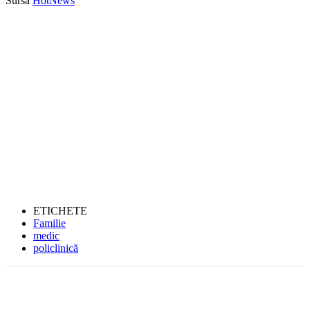
Sursă
HotNews
ETICHETE
Familie
medic
policlinică