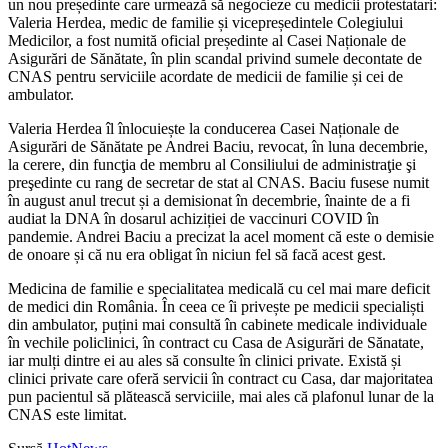
un nou președinte care urmează să negocieze cu medicii protestatari:
​Valeria Herdea, medic de familie și vicepreședintele Colegiului
Medicilor, a fost numită oficial președinte al Casei Naționale de
Asigurări de Sănătate, în plin scandal privind sumele decontate de
CNAS pentru serviciile acordate de medicii de familie și cei de
ambulator.
Valeria Herdea îl înlocuiește la conducerea Casei Naționale de
Asigurări de Sănătate pe Andrei Baciu, revocat, în luna decembrie,
la cerere, din funcţia de membru al Consiliului de administraţie şi
preşedinte cu rang de secretar de stat al CNAS. Baciu fusese numit
în august anul trecut și a demisionat în decembrie, înainte de a fi
audiat la DNA în dosarul achiziției de vaccinuri COVID în
pandemie. Andrei Baciu a precizat la acel moment că este o demisie
de onoare și că nu era obligat în niciun fel să facă acest gest.
Medicina de familie e specialitatea medicală cu cel mai mare deficit
de medici din România. În ceea ce îi privește pe medicii specialiști
din ambulator, puțini mai consultă în cabinete medicale individuale
în vechile policlinici, în contract cu Casa de Asigurări de Sănatate,
iar mulți dintre ei au ales să consulte în clinici private. Există și
clinici private care oferă servicii în contract cu Casa, dar majoritatea
pun pacientul să plătească serviciile, mai ales că plafonul lunar de la
CNAS este limitat.