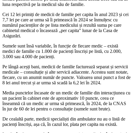
luna respectivă pe la medicul său de familie.
Cei 12 lei primiți de medicii de familie per capita în anul 2023 și cei
7,7 lei pe care ar urma să îi primească în 2024 se înmulțesc cu
numărul pacienților de pe lista medicului și rezultă suma pe care
cabinetul medical o încasează „per capita” lunar de la Casa de
Asigurări.
Sumele sunt însă variabile, în funcție de fiecare medic – există
medici de familie cu 1.000 de pacienți înscriși pe listă, cu 2.000,
3.000 sau 4.000 de pacienți.
Pe lângă aceșți bani, medicii de familie facturează separat și servicii
medicale – consultație și alte servicii adiacente. Acestea sunt notate,
fiecare, cu un anumit număr de puncte. Valoarea unui punct a fost de
8 lei anul trecut și ar urma să scadă la 6,2 lei în 2024.
Media punctelor încasate de un medic de familie din interacțiunea cu
un pacient în cabinet este de aproximativ 10 puncte, ceea ce
înseamnă că un medic ar urma să primească, în 2024, de la CNAS
în jur de 60 de lei pentru o consultație (sumele sunt brute).
De cealaltă parte, medicii specialiști din ambulator nu au o listă de
pacienți înscriși, așa că, în cazul lor, plata per capita nu există.