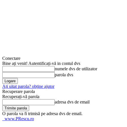
Conectare
Bine ați venit! Autentificați-vă in contul dvs
numele dvs de utilizator
parola dvs
Ați uitat parola? obține ajutor
Recuperare parola
Recuperați-vă parola
adresa dvs de email
O parola va fi trimisă pe adresa dvs de email.
www.PRescu.ro