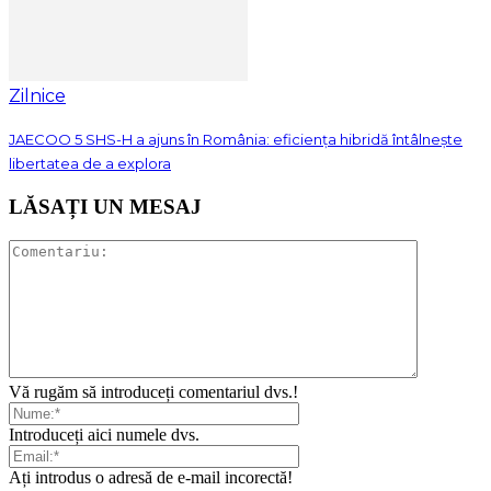
Zilnice
JAECOO 5 SHS-H a ajuns în România: eficiența hibridă întâlnește
libertatea de a explora
LĂSAȚI UN MESAJ
Vă rugăm să introduceți comentariul dvs.!
Introduceți aici numele dvs.
Ați introdus o adresă de e-mail incorectă!