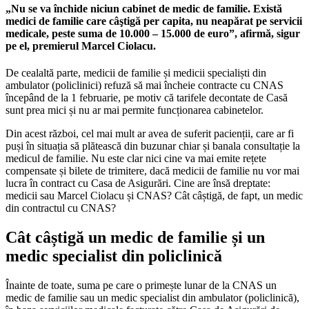
„Nu se va închide niciun cabinet de medic de familie. Există
medici de familie care câştigă per capita, nu neapărat pe servicii
medicale, peste suma de 10.000 – 15.000 de euro”, afirmă, sigur
pe el, premierul Marcel Ciolacu.
De cealaltă parte, medicii de familie și medicii specialiști din
ambulator (policlinici) refuză să mai încheie contracte cu CNAS
începând de la 1 februarie, pe motiv că tarifele decontate de Casă
sunt prea mici și nu ar mai permite funcționarea cabinetelor.
Din acest război, cel mai mult ar avea de suferit pacienții, care ar fi
puși în situația să plătească din buzunar chiar și banala consultație la
medicul de familie. Nu este clar nici cine va mai emite rețete
compensate și bilete de trimitere, dacă medicii de familie nu vor mai
lucra în contract cu Casa de Asigurări. Cine are însă dreptate:
medicii sau Marcel Ciolacu și CNAS? Cât câștigă, de fapt, un medic
din contractul cu CNAS?
Cât câștigă un medic de familie și un
medic specialist din policlinică
Înainte de toate, suma pe care o primește lunar de la CNAS un
medic de familie sau un medic specialist din ambulator (policlinică),