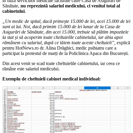
în baza serviciilor medicale facturate către Casa de Asigurări de
Sănătate,
nu reprezintă salariul medicului, ci venitul total al
cabinetului
.
„Un medic de spital, dacă primește 15.000 de lei, acei 15.000 de lei
sunt ai lui. Noi, dacă primim 15.000 de lei lunar de la Casa de
Asigurări de Sănătate, din acei 15.000, trebuie să plătim impozitele
la stat și să acoperim toate cheltuielile cabinetului, iar abia apoi
rămânem cu salariul, după ce tăiem toate aceste cheltuieli”,
explică
pentru HotNews.ro dr. Alina Drăghici, medic psihiatru care a
participat la protestul de marți de la Policlinica Apaca din București.
Din acest venit se scad toate cheltuielile cabinetului, iar ceea ce
rămâne este salariul medicului.
Exemplu de cheltuieli cabinet medical individual: