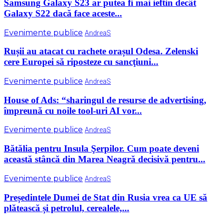
Samsung Galaxy S23 ar putea fi mai ieftin decât
Galaxy S22 dacă face aceste...
Evenimente publice
AndreaS
Rușii au atacat cu rachete orașul Odesa. Zelenski
cere Europei să riposteze cu sancţiuni...
Evenimente publice
AndreaS
House of Ads: “sharingul de resurse de advertising,
împreună cu noile tool-uri AI vor...
Evenimente publice
AndreaS
Bătălia pentru Insula Şerpilor. Cum poate deveni
această stâncă din Marea Neagră decisivă pentru...
Evenimente publice
AndreaS
Președintele Dumei de Stat din Rusia vrea ca UE să
plătească și petrolul, cerealele,...