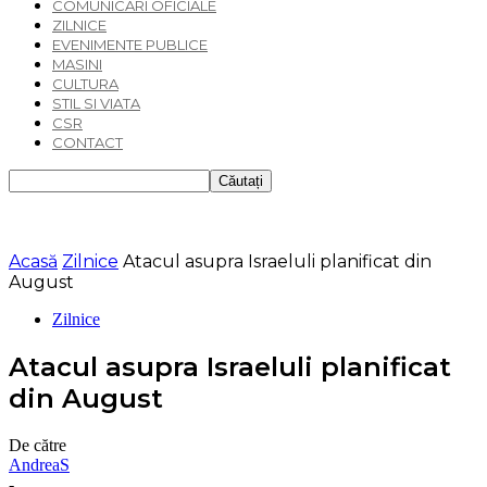
COMUNICARI OFICIALE
ZILNICE
EVENIMENTE PUBLICE
MASINI
CULTURA
STIL SI VIATA
CSR
CONTACT
Acasă
Zilnice
Atacul asupra Israeluli planificat din
August
Zilnice
Atacul asupra Israeluli planificat
din August
De către
AndreaS
-