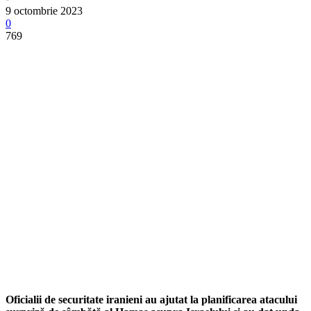
9 octombrie 2023
0
769
Oficialii de securitate iranieni au ajutat la planificarea atacului