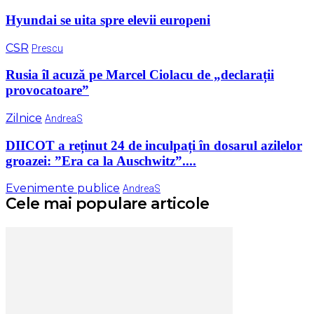
Hyundai se uita spre elevii europeni
CSR
Prescu
Rusia îl acuză pe Marcel Ciolacu de „declarații
provocatoare”
Zilnice
AndreaS
DIICOT a reținut 24 de inculpați în dosarul azilelor
groazei: ”Era ca la Auschwitz”....
Evenimente publice
AndreaS
Cele mai populare articole