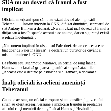
SUA nu au dovezi că Iranul a fost
implicat
Oficialii americani spun că nu au văzut dovezi ale implicării
Teheranului. Într-un interviu la CNN, difuzat duminică, secretarul de
stat Antony Blinken a declarat: „Nu am văzut încă dovezi că Iranul a
dirijat sau a fost în spatele acestui atac anume, dar cu siguranţă există
o relaţie îndelungată”.
„Nu suntem implicaţi în răspunsul Palestinei, deoarece acesta este
luat doar de Palestina însăşi”, a declarat un purtător de cuvânt al
misiunii iraniene la ONU.
La rândul său, Mahmoud Mirdawi, un oficial de rang înalt al
Hamas, a declarat că gruparea a planificat singură atacurile.
„Aceasta este o decizie palestiniană şi a Hamas”, a declarat el.
Înalţi oficiali israelieni amenință
Teheranul
Cu toate acestea, un oficial european şi un consilier al guvernului
sirian au oferit aceeaşi versiune a implicării Iranului în pregătirea
atacului ca şi membrii de rang înalt ai Hamas şi Hezbollah,