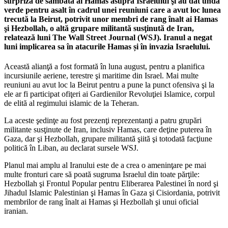
surpriză de sâmbătă al Hamas asupra Israelului şi au dat unda
verde pentru asalt în cadrul unei reuniuni care a avut loc lunea
trecută la Beirut, potrivit unor membri de rang înalt ai Hamas
şi Hezbollah, o altă grupare militantă susţinută de Iran,
relatează luni The Wall Street Journal (WSJ). Iranul a negat
luni implicarea sa în atacurile Hamas și în invazia Israelului.
Această alianţă a fost formată în luna august, pentru a planifica
incursiunile aeriene, terestre şi maritime din Israel. Mai multe
reuniuni au avut loc la Beirut pentru a pune la punct ofensiva şi la
ele ar fi participat ofiţeri ai Gardienilor Revoluţiei Islamice, corpul
de elită al regimului islamic de la Teheran.
La aceste şedinţe au fost prezenţi reprezentanţi a patru grupări
militante susţinute de Iran, inclusiv Hamas, care deţine puterea în
Gaza, dar şi Hezbollah, grupare militantă şiită şi totodată facţiune
politică în Liban, au declarat sursele WSJ.
Planul mai amplu al Iranului este de a crea o ameninţare pe mai
multe fronturi care să poată sugruma Israelul din toate părţile:
Hezbollah şi Frontul Popular pentru Eliberarea Palestinei în nord şi
Jihadul Islamic Palestinian şi Hamas în Gaza şi Cisiordania, potrivit
membrilor de rang înalt ai Hamas şi Hezbollah şi unui oficial
iranian.