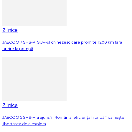
Zilnice
JAECOO 7 SHS-P: SUV-ul chinezesc care promite 1.200 km fără
oprire la pompă
Zilnice
JAECOO 5 SHS-H a ajuns în România: eficiența hibridă întâlnește
libertatea de a explora