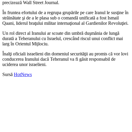
precizează Wall Street Journal.
În fruntea efortului de a regrupa grupările pe care Iranul le susţine în
străinătate şi de a le plasa sub o comandă unificată a fost Ismail
Qaani, liderul braţului militar internaţional al Gardienilor Revoluţiei.
Un rol direct al Iranului ar scoate din umbră duşmănia de lungă
durată a Teheranului cu Israelul, crescând riscul unui conflict mai
larg în Orientul Mijlociu.
Înalţi oficiali israelieni din domeniul securităţii au promis că vor lovi
conducerea Iranului dacă Teheranul va fi găsit responsabil de
uciderea unor israelieni.
Sursă
HotNews