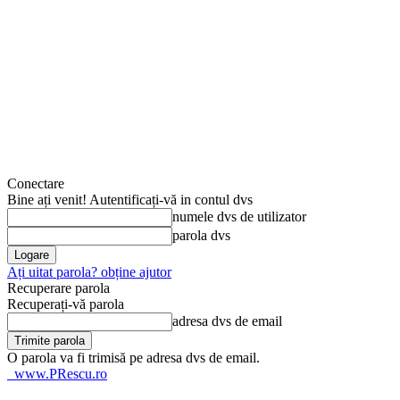
Conectare
Bine ați venit! Autentificați-vă in contul dvs
numele dvs de utilizator
parola dvs
Ați uitat parola? obține ajutor
Recuperare parola
Recuperați-vă parola
adresa dvs de email
O parola va fi trimisă pe adresa dvs de email.
www.PRescu.ro