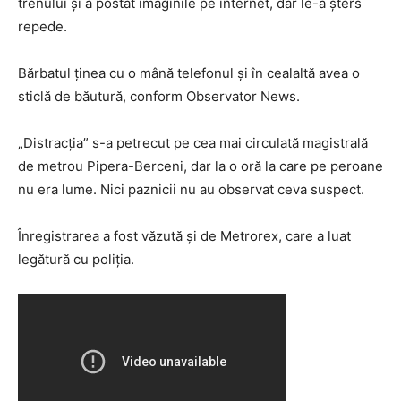
trenului și a postat imaginile pe internet, dar le-a șters
repede.
Bărbatul ținea cu o mână telefonul și în cealaltă avea o
sticlă de băutură, conform Observator News.
„Distracția” s-a petrecut pe cea mai circulată magistrală
de metrou Pipera-Berceni, dar la o oră la care pe peroane
nu era lume. Nici paznicii nu au observat ceva suspect.
Înregistrarea a fost văzută și de Metrorex, care a luat
legătură cu poliția.