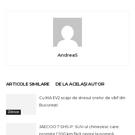
AndreaS
ARTICOLE SIMILARE
DE LA ACELAȘI AUTOR
Cu KIA EV2 scapi de stresul orelor de vârf din
București
Zilnice
JAECOO 7 SHS-P: SUV-ul chinezesc care
promite 1.200 km fără oprire la pompă