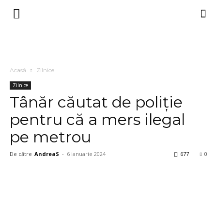
Acasă
Zilnice
Zilnice
Tânăr căutat de poliție
pentru că a mers ilegal
pe metrou
De către
AndreaS
-
6 ianuarie 2024
677
0