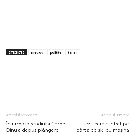
ETICHETE
metrou
politite
tanar
Articolul precedent
Articolul următor
În urma incendiului Cornel
Turist care a intrat pe
Dinu a depus plângere
pârtia de skii cu mașina