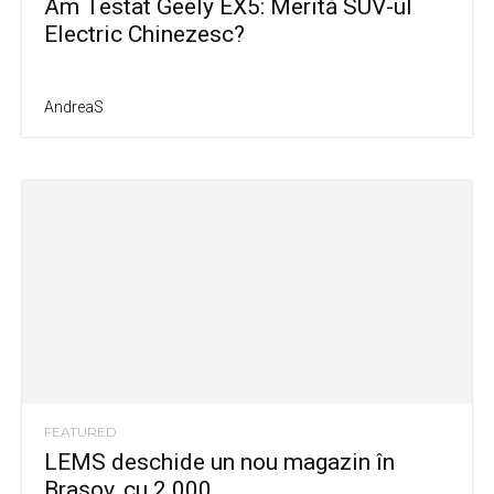
Am Testat Geely EX5: Merită SUV-ul
Electric Chinezesc?
AndreaS
FEATURED
LEMS deschide un nou magazin în
Brașov, cu 2.000...