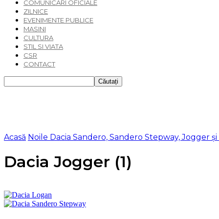
COMUNICARI OFICIALE
ZILNICE
EVENIMENTE PUBLICE
MASINI
CULTURA
STIL SI VIATA
CSR
CONTACT
Acasă
Noile Dacia Sandero, Sandero Stepway, Jogger și 
Dacia Jogger (1)