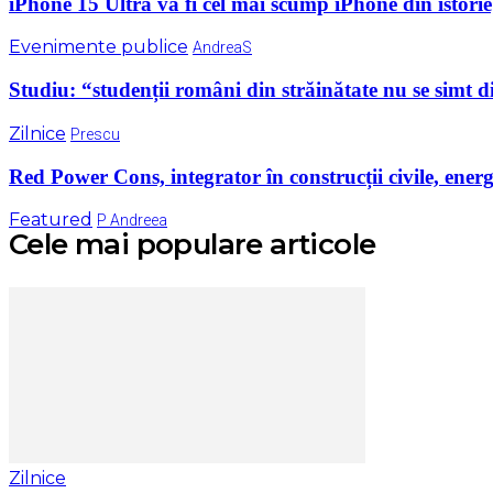
iPhone 15 Ultra va fi cel mai scump iPhone din istorie
Evenimente publice
AndreaS
Studiu: “studenții români din străinătate nu se simt dis
Zilnice
Prescu
Red Power Cons, integrator în construcții civile, energ
Featured
P Andreea
Cele mai populare articole
Zilnice