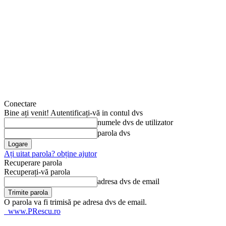
Conectare
Bine ați venit! Autentificați-vă in contul dvs
numele dvs de utilizator
parola dvs
Ați uitat parola? obține ajutor
Recuperare parola
Recuperați-vă parola
adresa dvs de email
O parola va fi trimisă pe adresa dvs de email.
www.PRescu.ro