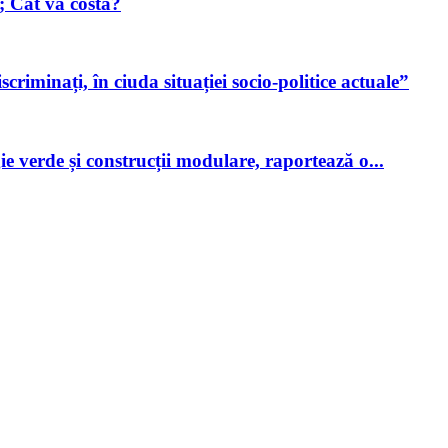
; Cât va costa?
criminați, în ciuda situației socio-politice actuale”
ie verde și construcții modulare, raportează o...