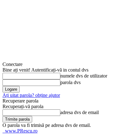
Conectare
Bine ați venit! Autentificați-vă in contul dvs
numele dvs de utilizator
parola dvs
Ați uitat parola? obține ajutor
Recuperare parola
Recuperați-vă parola
adresa dvs de email
O parola va fi trimisă pe adresa dvs de email.
www.PRescu.ro