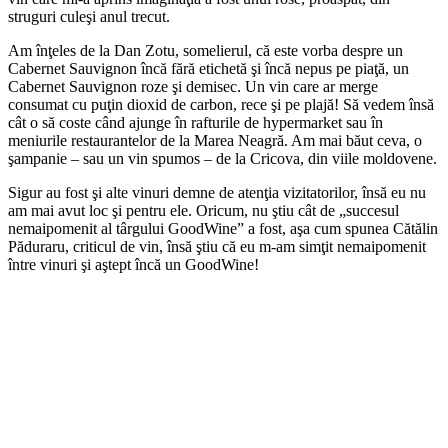
struguri culeşi anul trecut.
Am înţeles de la Dan Zotu, somelierul, că este vorba despre un
Cabernet Sauvignon încă fără etichetă şi încă nepus pe piaţă, un
Cabernet Sauvignon roze şi demisec. Un vin care ar merge
consumat cu puţin dioxid de carbon, rece şi pe plajă! Să vedem însă
cât o să coste când ajunge în rafturile de hypermarket sau în
meniurile restaurantelor de la Marea Neagră. Am mai băut ceva, o
şampanie – sau un vin spumos – de la Cricova, din viile moldovene.
Sigur au fost şi alte vinuri demne de atenţia vizitatorilor, însă eu nu
am mai avut loc şi pentru ele. Oricum, nu ştiu cât de „succesul
nemaipomenit al târgului GoodWine” a fost, aşa cum spunea Cătălin
Păduraru, criticul de vin, însă ştiu că eu m-am simţit nemaipomenit
între vinuri şi aştept încă un GoodWine!