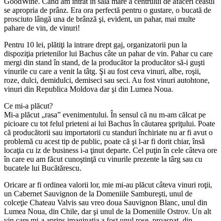
GoodWine. Când am intrat în sala mare a centrului de afaceri ceasul
se apropria de prânz. Era ora perfectă pentru o gustare, o bucată de
prosciuto lângă una de brânză şi, evident, un pahar, mai multe
pahare de vin, de vinuri!
Pentru 10 lei, plătiţi la intrare drept gaj, organizatorii pun la
dispoziţia prietenilor lui Bachus câte un pahar de vin. Pahar cu care
mergi din stand în stand, de la producător la producător să-i guşti
vinurile cu care a venit la tâtg. Şi au fost ceva vinuri, albe, roşii,
roze, dulci, demidulci, demiseci sau seci. Au fost vinuri autohtone,
vinuri din Republica Moldova dar şi din Lumea Noua.
Ce mi-a plăcut?
Mi-a plăcut „rasa” evenimentului. În sensul că nu m-am călcat pe
picioare cu tot felul prieteni ai lui Bachus în căutarea şpriţului. Poate
că producătorii sau importatorii cu standuri închiriate nu ar fi avut o
problemă cu acest tip de public, poate că şi l-ar fi dorit chiar, însă
locaţia cu iz de business i-a ţinut departe. Cel puţin în cele câteva ore
în care eu am făcut cunoştinţă cu vinurile prezente la târg sau cu
bucatele lui Bucătărescu.
Oricare ar fi ordinea valorii lor, mie mi-au plăcut câteva vinuri roţii,
un Cabernet Sauvignon de la Domeniile Sambureşti, unul de
colceţie Chateau Valvis sau vreo doua Sauvignon Blanc, unul din
Lumea Noua, din Chile, dar şi unul de la Domeniile Ostrov. Un alt
vin care mi-a aprins imaginaţia a fost unul rose, proaspat, din