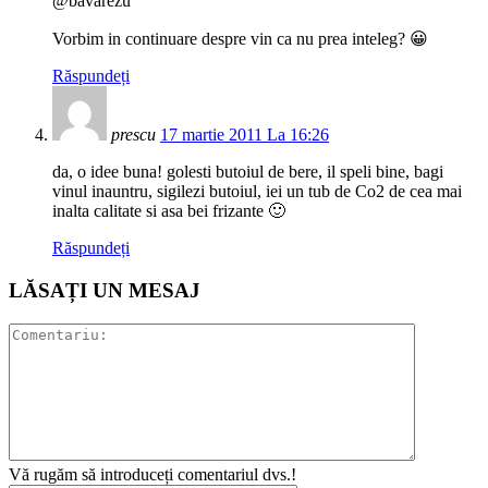
@bavarezu’
Vorbim in continuare despre vin ca nu prea inteleg? 😀
Răspundeți
prescu
17 martie 2011 La 16:26
da, o idee buna! golesti butoiul de bere, il speli bine, bagi
vinul inauntru, sigilezi butoiul, iei un tub de Co2 de cea mai
inalta calitate si asa bei frizante 🙂
Răspundeți
LĂSAȚI UN MESAJ
Vă rugăm să introduceți comentariul dvs.!