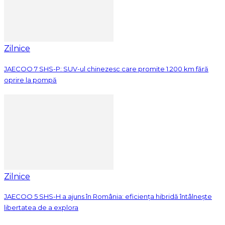
Zilnice
JAECOO 7 SHS-P: SUV-ul chinezesc care promite 1.200 km fără
oprire la pompă
Zilnice
JAECOO 5 SHS-H a ajuns în România: eficiența hibridă întâlnește
libertatea de a explora