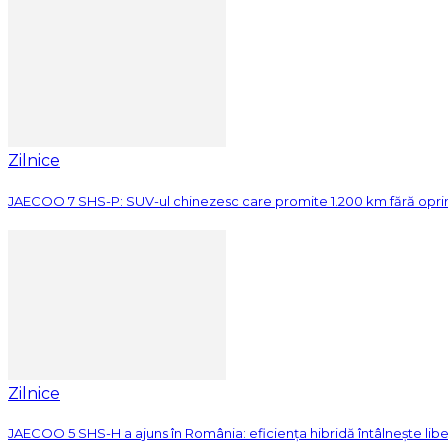
Zilnice
JAECOO 7 SHS-P: SUV-ul chinezesc care promite 1.200 km fără opri
Zilnice
JAECOO 5 SHS-H a ajuns în România: eficiența hibridă întâlnește lib