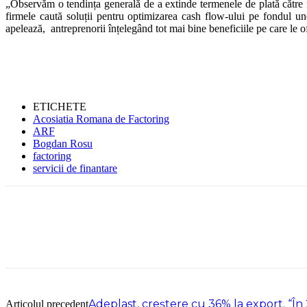
„Observăm o tendința generală de a extinde termenele de plată către 
firmele caută soluții pentru optimizarea cash flow-ului pe fondul u
apelează, antreprenorii înțelegând tot mai bine beneficiile pe care le
ETICHETE
Acosiatia Romana de Factoring
ARF
Bogdan Rosu
factoring
servicii de finantare
Adeplast, creștere cu 36% la export. “Î
Articolul precedent