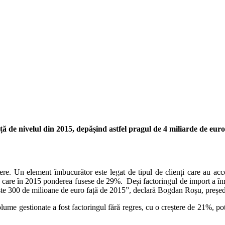
față de nivelul din 2015, depășind astfel pragul de 4 miliarde de e
eștere. Un element îmbucurător este legat de tipul de clienți care au a
n care în 2015 ponderea fusese de 29%. Deși factoringul de import a înr
 peste 300 de milioane de euro față de 2015”, declară Bogdan Roșu, preș
lume gestionate a fost factoringul fără regres, cu o creștere de 21%, po