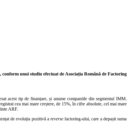
uro, conform unui studiu efectuat de Asociația Română de Factoring
ccesat acest tip de finanțare, și anume companiile din segmentul IMM.
egistrat cea mai mare creștere, de 15%, în cifre absolute, cel mai mare
edinte ARF.
tențat de evoluția pozitivă a
reverse
factoring-ului, care a depașit suma