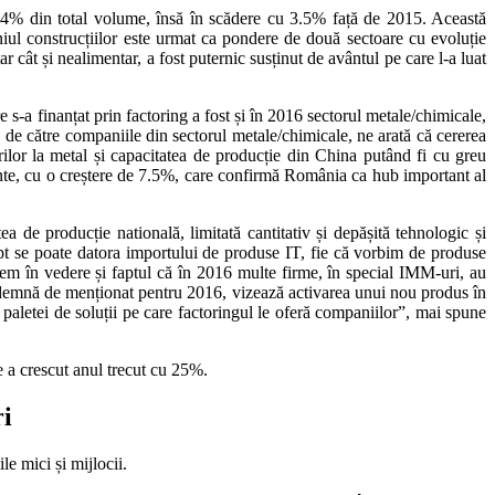
9.4% din total volume, însă în scădere cu 3.5% față de 2015. Această
eniul construcțiilor este urmat ca pondere de două sectoare cu evoluție
t și nealimentar, a fost puternic susținut de avântul pe care l-a luat
a finanțat prin factoring a fost și în 2016 sectorul metale/chimicale,
de către companiile din sectorul metale/chimicale, ne arată că cererea
urilor la metal și capacitatea de producție din China putând fi cu greu
nte, cu o creștere de 7.5%, care confirmă România ca hub important al
 de producție natională, limitată cantitativ și depășită tehnologic și
apt se poate datora importului de produse IT, fie că vorbim de produse
m în vedere și faptul că în 2016 multe firme, în special IMM-uri, au
ă demnă de menționat pentru 2016, vizează activarea unui nou produs în
i paletei de soluții pe care factoringul le oferă companiilor”, mai spune
e a crescut anul trecut cu 25%.
ri
e mici și mijlocii.