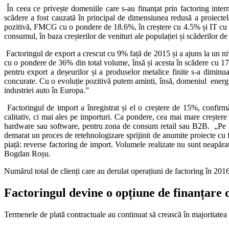
În ceea ce privește domeniile care s-au finanțat prin factoring int
scădere a fost cauzată în principal de dimensiunea redusă a proiectelo
pozitivă, FMCG cu o pondere de 18.6%, în creștere cu 4.5% și IT cu 14
consumul, în baza creșterilor de venituri ale populației și scăderilor de t
Factoringul de export a crescut cu 9% față de 2015 și a ajuns la un n
cu o pondere de 36% din total volume, însă și acesta în scădere cu 17
pentru export a deșeurilor și a produselor metalice finite s-a diminua
concurate. Cu o evoluție pozitivă putem aminti, însă, domeniul energ
industriei auto în Europa.”
Factoringul de import a înregistrat și el o creștere de 15%, confirmâ
calitativ, ci mai ales pe importuri. Ca pondere, cea mai mare creșter
hardware sau software, pentru zona de consum retail sau B2B. „Pe lâ
demarat un proces de retehnologizare sprijinit de anumite proiecte cu
piață: reverse factoring de import. Volumele realizate nu sunt neapărat 
Bogdan Roșu.
Numărul total de clienți care au derulat operațiuni de factoring în 201
Factoringul devine o opțiune de finanțare
Termenele de plată contractuale au continuat să crească în majoritatea 