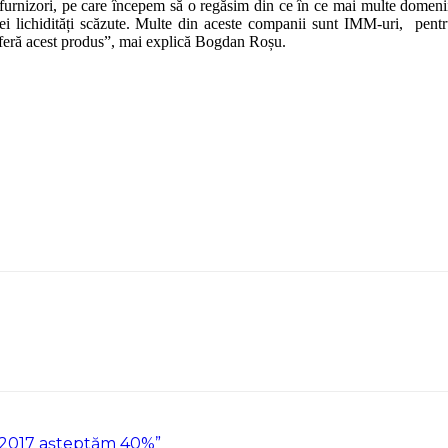
furnizori, pe care începem să o regăsim din ce în ce mai multe domenii.
nei lichidități scăzute. Multe din aceste companii sunt IMM-uri, pentr
 oferă acest produs”, mai explică Bogdan Roșu.
n 2017 așteptăm 40%”