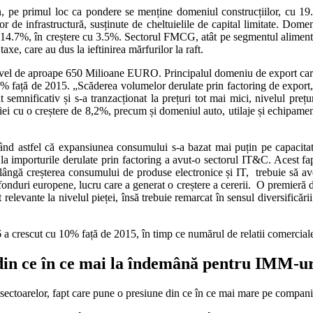
ern, pe primul loc ca pondere se menține domeniul construcțiilor, cu 1
r de infrastructură, susținute de cheltuielile de capital limitate. Dom
.7%, în creștere cu 3.5%. Sectorul FMCG, atât pe segmentul alimentar câ
axe, care au dus la ieftinirea mărfurilor la raft.
ivel de aproape 650 Milioane EURO. Principalul domeniu de export care s-
% față de 2015. „Scăderea volumelor derulate prin factoring de export, 
t semnificativ și s-a tranzacționat la prețuri tot mai mici, nivelul preț
iei cu o creștere de 8,2%, precum și domeniul auto, utilaje și echipame
nd astfel că expansiunea consumului s-a bazat mai puțin pe capacitatea
e la importurile derulate prin factoring a avut-o sectorul IT&C. Acest f
ngă creșterea consumului de produse electronice și IT, trebuie să ave
 fonduri europene, lucru care a generat o creștere a cererii. O premier
relevante la nivelul pieței, însă trebuie remarcat în sensul diversificări
6 a crescut cu 10% față de 2015, în timp ce numărul de relatii comercial
 din ce în ce mai la îndemână pentru IMM-u
sectoarelor, fapt care pune o presiune din ce în ce mai mare pe companiil