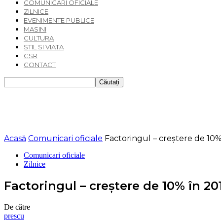
COMUNICARI OFICIALE
ZILNICE
EVENIMENTE PUBLICE
MASINI
CULTURA
STIL SI VIATA
CSR
CONTACT
Acasă
Comunicari oficiale
Factoringul – creștere de 10%
Comunicari oficiale
Zilnice
Factoringul – creștere de 10% în 20
De către
prescu