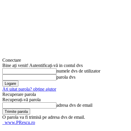
Conectare
Bine ați venit! Autentificați-vă in contul dvs
numele dvs de utilizator
parola dvs
Ați uitat parola? obține ajutor
Recuperare parola
Recuperați-vă parola
adresa dvs de email
O parola va fi trimisă pe adresa dvs de email.
www.PRescu.ro