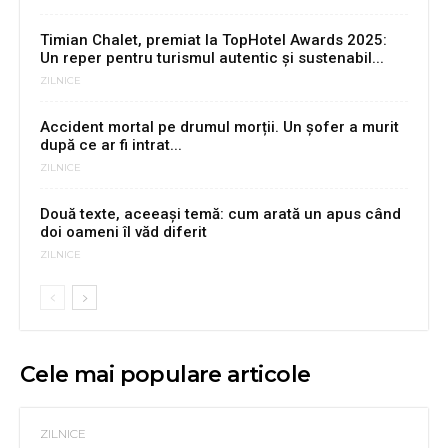
Timian Chalet, premiat la TopHotel Awards 2025:
Un reper pentru turismul autentic și sustenabil...
ZILNICE
Accident mortal pe drumul morții. Un șofer a murit
după ce ar fi intrat...
ZILNICE
Două texte, aceeași temă: cum arată un apus când
doi oameni îl văd diferit
ZILNICE
Cele mai populare articole
ZILNICE