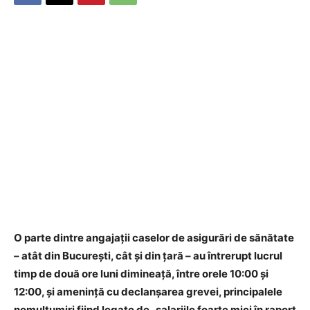
​O parte dintre angajații caselor de asigurări de sănătate
– atât din București, cât și din țară – au întrerupt lucrul
timp de două ore luni dimineață, între orele 10:00 și
12:00, și amenință cu declanșarea grevei, principalele
nemulțumiri fiind legate de „salariile foarte mici în raport