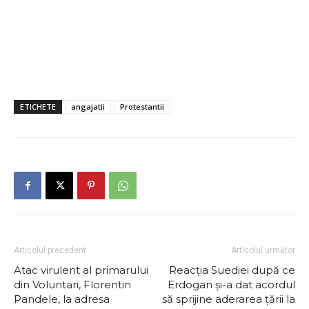
ETICHETE
angajatii
Protestantii
Articolul precedent
Articolul următor
Atac virulent al primarului
Reacția Suediei după ce
din Voluntari, Florentin
Erdogan şi-a dat acordul
Pandele, la adresa
să sprijine aderarea țării la