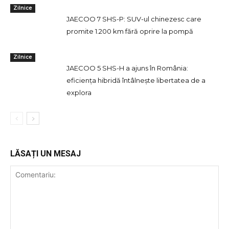
Zilnice
JAECOO 7 SHS-P: SUV-ul chinezesc care
promite 1.200 km fără oprire la pompă
Zilnice
JAECOO 5 SHS-H a ajuns în România:
eficiența hibridă întâlnește libertatea de a
explora
LĂSAȚI UN MESAJ