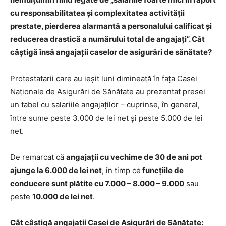
cu responsabilitatea şi complexitatea activităţii
prestate, pierderea alarmantă a personalului calificat şi
reducerea drastică a numărului total de angajaţi”. Cât
câștigă însă angajații caselor de asigurări de sănătate?
Protestatarii care au ieșit luni dimineață în fața Casei
Naționale de Asigurări de Sănătate au prezentat presei
un tabel cu salariile angajaților – cuprinse, în general,
între sume peste 3.000 de lei net și peste 5.000 de lei
net.
De remarcat că
angajații cu vechime de 30 de ani pot
ajunge la 6.000 de lei net
, în timp ce
funcțiile de
conducere sunt plătite cu 7.000 – 8.000 – 9.000
sau
peste
10.000 de lei net
.
Cât câștigă angajații Casei de Asigurări de Sănătate: