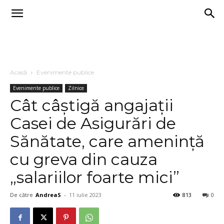
Acasă
Evenimente publice
Evenimente publice
Zilnice
Cât câștigă angajații
Casei de Asigurări de
Sănătate, care amenință
cu greva din cauza
„salariilor foarte mici”
De către
AndreaS
-
11 iulie 2023
813
0