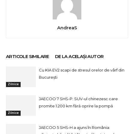
AndreaS
ARTICOLE SIMILARE
DE LA ACELAȘI AUTOR
Cu KIA EV2 scapi de stresul orelor de vârf din
București
Zilnice
JAECOO 7 SHS-P: SUV-ul chinezesc care
promite 1.200 km fără oprire la pompă
Zilnice
JAECOO 5 SHS-H a ajuns în România: