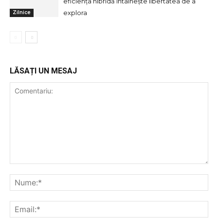
eficiența hibridă întâlnește libertatea de a
explora
Zilnice
LĂSAȚI UN MESAJ