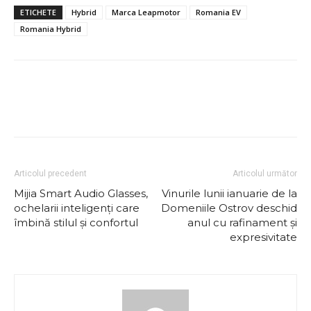
ETICHETE
Hybrid
Marca Leapmotor
Romania EV
Romania Hybrid
Articolul precedent
Articolul următor
Mijia Smart Audio Glasses,
Vinurile lunii ianuarie de la
ochelarii inteligenți care
Domeniile Ostrov deschid
îmbină stilul și confortul
anul cu rafinament și
expresivitate