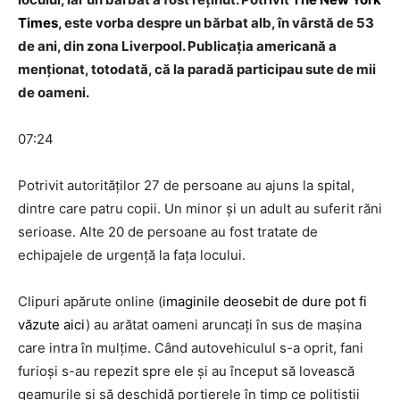
Times
, este vorba despre un bărbat alb, în vârstă de 53
de ani, din zona Liverpool. Publicația americană a
menționat, totodată, că la paradă participau sute de mii
de oameni.
07:24
Potrivit autorităților 27 de persoane au ajuns la spital,
dintre care patru copii. Un minor și un adult au suferit răni
serioase. Alte 20 de persoane au fost tratate de
echipajele de urgență la fața locului.
Clipuri apărute online (
imaginile deosebit de dure pot fi
văzute aici
) au arătat oameni aruncați în sus de mașina
care intra în mulțime. Când autovehiculul s-a oprit, fani
furioși s-au repezit spre ele și au început să lovească
geamurile și să deschidă portierele în timp ce polițiștii