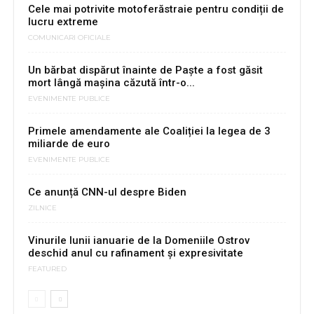
Cele mai potrivite motoferăstraie pentru condiții de
lucru extreme
COMUNICARI OFICIALE
Un bărbat dispărut înainte de Paște a fost găsit
mort lângă mașina căzută într-o...
EVENIMENTE PUBLICE
Primele amendamente ale Coaliției la legea de 3
miliarde de euro
EVENIMENTE PUBLICE
Ce anunță CNN-ul despre Biden
ZILNICE
Vinurile lunii ianuarie de la Domeniile Ostrov
deschid anul cu rafinament și expresivitate
FEATURED