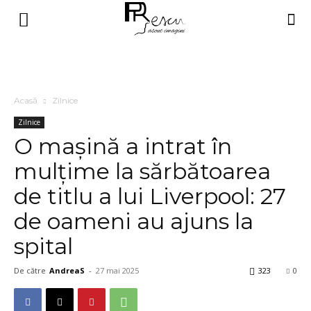
Acasă
Zilnice
Zilnice
O mașină a intrat în
mulțime la sărbătoarea
de titlu a lui Liverpool: 27
de oameni au ajuns la
spital
De către
AndreaS
-
27 mai 2025
323
0