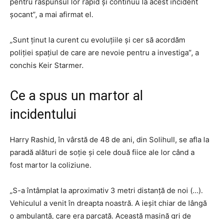
pentru răspunsul lor rapid și continuu la acest incident
șocant”, a mai afirmat el.
„Sunt ținut la curent cu evoluțiile și cer să acordăm
poliției spațiul de care are nevoie pentru a investiga”, a
conchis Keir Starmer.
Ce a spus un martor al
incidentului
Harry Rashid, în vârstă de 48 de ani, din Solihull, se afla la
paradă alături de soție și cele două fiice ale lor când a
fost martor la coliziune.
„S-a întâmplat la aproximativ 3 metri distanță de noi (…).
Vehiculul a venit în dreapta noastră. A ieșit chiar de lângă
o ambulanță, care era parcată. Această mașină gri de