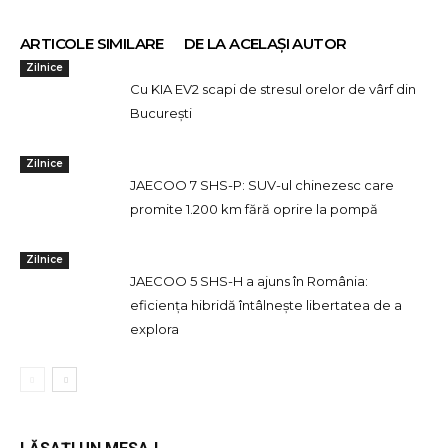
ARTICOLE SIMILARE
DE LA ACELAȘI AUTOR
Zilnice
Cu KIA EV2 scapi de stresul orelor de vârf din
București
Zilnice
JAECOO 7 SHS-P: SUV-ul chinezesc care
promite 1.200 km fără oprire la pompă
Zilnice
JAECOO 5 SHS-H a ajuns în România:
eficiența hibridă întâlnește libertatea de a
explora